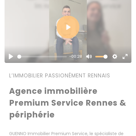
Play
-00:28
Play
Mute
Settings
Enter
fulls
L’IMMOBILIER PASSIONÉMENT RENNAIS
Agence immobilière
Premium Service Rennes &
périphérie
GUENNO Immobilier Premium Service, le spécialiste de