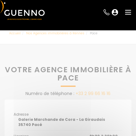
Accueil
Nos Agences immobilières à Rennes
Pace
VOTRE AGENCE IMMOBILIÈRE À
PACE
Numéro de téléphone :
+33 2 99 66 16 16
Adresse
Galerie Marchande de Cora - La Giraudais
35740
Pacé