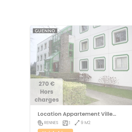
270 €
Hors
charges
Location Appartement Villejean
9 M2
RENNES
1