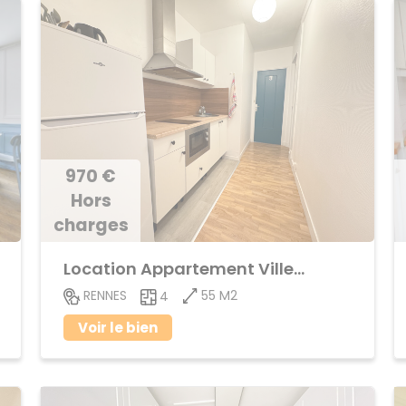
970 €
Hors
charges
Location Appartement Villejean
55 M2
RENNES
4
Voir le bien