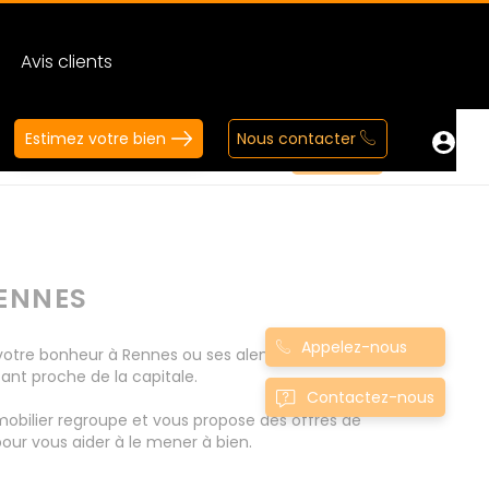
Avis clients
Estimez votre bien
Nous contacter
ENNES
Appelez-nous
votre bonheur à Rennes ou ses alentours (Le
ant proche de la capitale.
Contactez-nous
mobilier regroupe et vous propose des offres de
our vous aider à le mener à bien.