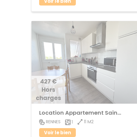
Voir le bien
427 €
Hors
charges
Location Appartement Saint-Helier
11 M2
RENNES
1
Voir le bien