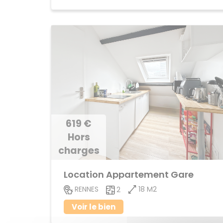
619 €
Hors
charges
Location Appartement Gare
18 M2
RENNES
2
Voir le bien