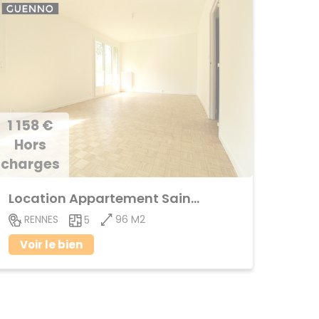
1 158 €
Hors
charges
Location Appartement Sainte-Thérèse
96 M2
RENNES
5
Voir le bien