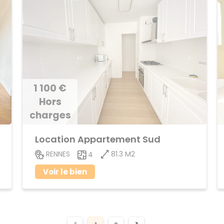
1 100 €
Hors
charges
Location Appartement Sud
81.3 M2
RENNES
4
Voir le bien