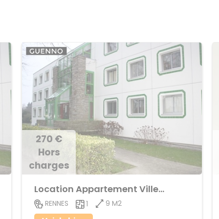
270 €
Hors
charges
Location Appartement Villejean
9 M2
RENNES
1