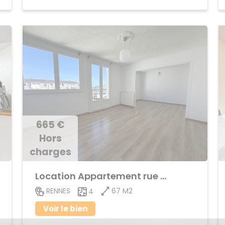
665 €
Hors
charges
Location Appartement rue de Nantes
67 M2
RENNES
4
Voir le bien