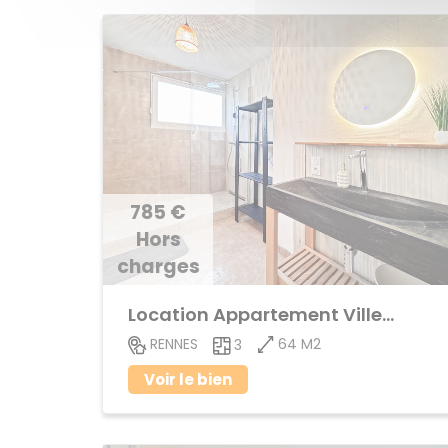
785 €
Hors
charges
Location Appartement Villejean,Beauregard
64 M2
RENNES
3
Voir le bien