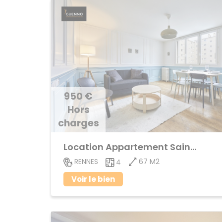
950 €
Hors
charges
Location Appartement Sainte-Thérèse
67 M2
RENNES
4
Voir le bien