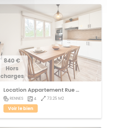
840 €
Hors
charges
Location Appartement Rue de Nantes,Poterie,Sud,Sainte-Thérèse,Saint-Jacques,Brequigny,Landry
73.25 M2
RENNES
4
Voir le bien