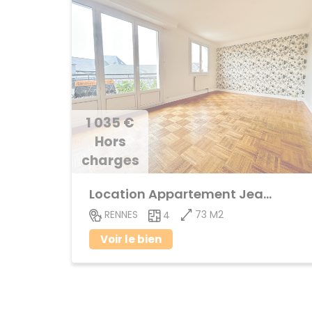
1 035 €
Hors
charges
Location Appartement Jeanne d'Arc
73 M2
RENNES
4
Voir le bien