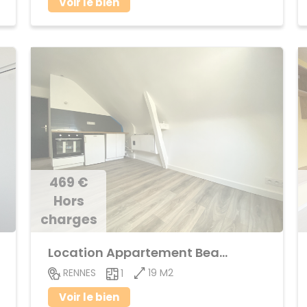
Voir le bien
469 €
Hors
charges
Location Appartement Beaulieu
19 M2
RENNES
1
Voir le bien