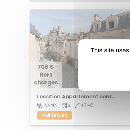
This site uses
708 €
Hors
charges
Location Appartement centre ville
40 M2
RENNES
2
Voir le bien