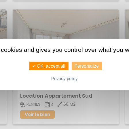
 cookies and gives you control over what you w
739 €
✓ OK, accept all
Personalize
Hors
Privacy policy
charges
Location Appartement Sud
68 M2
RENNES
3
Voir le bien