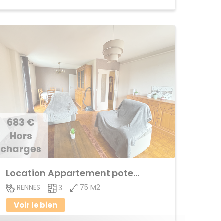
683 €
Hors
charges
Location Appartement poterie
75 M2
RENNES
3
Voir le bien