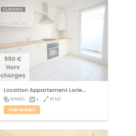
990 €
Hors
charges
Location Appartement Lorient - Saint-Brieuc
81 M2
RENNES
4
Voir le bien