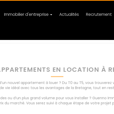
Immobilier d'entreprise
Actualités
Recrutement
nombre de pièces
APPARTEMENTS EN LOCATION À R
’un nouvel appartement à louer ? Du T0 au T5, vous trouverez 
de vie idéal avec tous les avantages de la Bretagne, tout en rest
udes ou d’un plus grand volume pour vous installer ? Guenno Im
ix du marché. Vous serez suivi à chaque étape de votre projet p