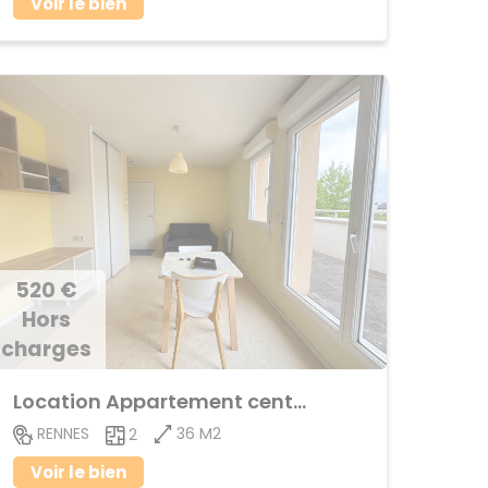
Voir le bien
520 €
Hors
charges
Location Appartement centre-ville
36 M2
RENNES
2
Voir le bien