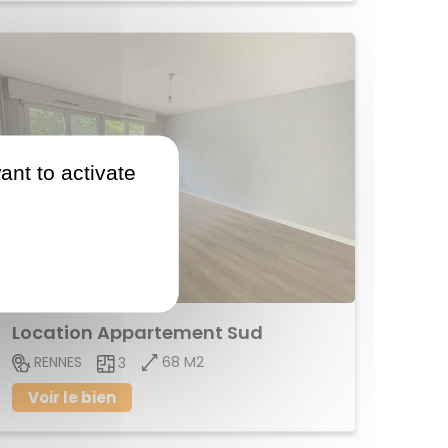
ant to activate
756 €
Hors
charges
Location Appartement Sud
68 M2
RENNES
3
Voir le bien