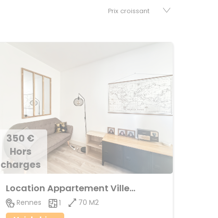
350 €
Hors
charges
Location Appartement Villejean
70 M2
Rennes
1