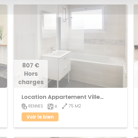
807 €
Hors
charges
Location Appartement Villejean
75 M2
RENNES
4
Voir le bien