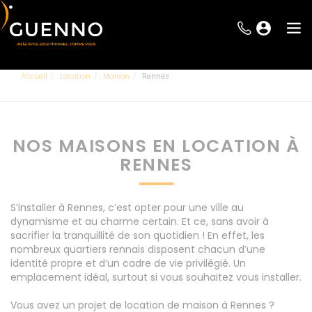
Accueil
Location
Maison
Rennes
NOS MAISONS EN LOCATION À
RENNES
S’installer à Rennes, c’est opter pour une ville au
dynamisme et au charme certain. Et ce, sans avoir à
sacrifier la tranquillité de son quotidien ! En effet, les
nombreux quartiers rennais disposent chacun d’une
identité propre et d’un cadre de vie privilégié. Un
emplacement idéal, surtout si vous souhaitez vous installer.
Vous avez un projet de location de maison à Rennes ?