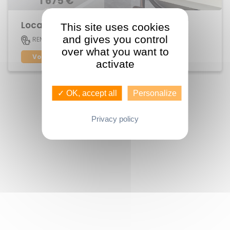
1 675 €
Location Maison Patton
This site uses cookies
and gives you control
105 M2
RENNES
6
over what you want to
Voir le bien
activate
✓ OK, accept all
Personalize
Privacy policy