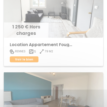
1 250 € Hors
charges
Location Appartement Fougères
79 M2
RENNES
5
Voir le bien