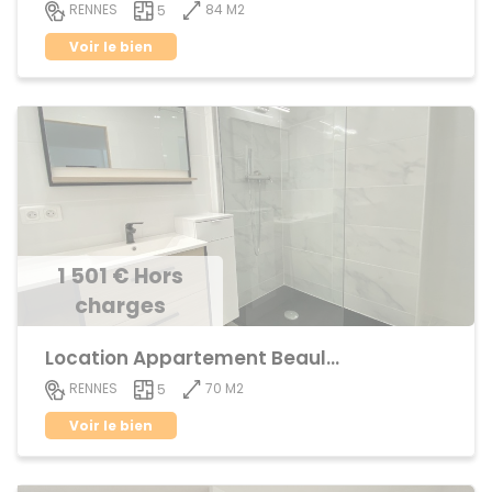
84 M2
RENNES
5
Voir le bien
1 501 € Hors
charges
Location Appartement Beaulieu
70 M2
RENNES
5
Voir le bien