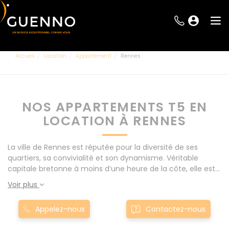
Accueil
Location
Appartement
Rennes
NOS APPARTEMENTS T5 EN
LOCATION À RENNES
La ville de Rennes est réputée pour la diversité de ses
quartiers, sa convivialité et son dynamisme. Véritable
capitale bretonne à moins d’une heure de la côte, elle est
considérée comme l’une des villes les plus agréables à
Voir plus
vivre. Vous êtes à la recherche d’une location
d’appartement T5 à Rennes ou ses alentours (Le Rheu,
Appelez-nous
Contactez-nous
Pacé, Acigné…) ? Profitez d’un cadre agréable et d’un
accès à de nombreuses activités culturelles à découvrir en