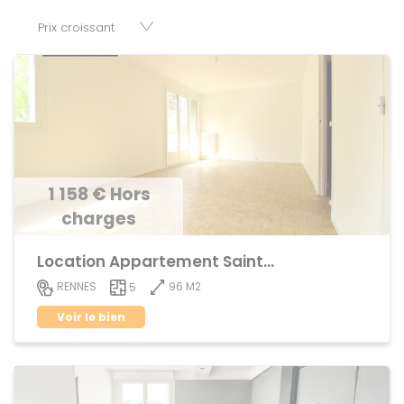
famille.
Des questions ? Guenno Immobilier vous accompagne à
chaque étape de votre recherche d’appartement afin de
vous aider à mener vos projets à bien. Consultez nos offres
!
1 158 € Hors
charges
Location Appartement Sainte-Thérèse
96 M2
RENNES
5
Voir le bien