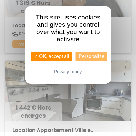
1 319 € Hors
charges
This site uses cookies
and gives you control
Location Appartement Brequigny
over what you want to
91 M2
RENNES
5
activate
Voir le bien
✓ OK, accept all
Personalize
Privacy policy
1 442 € Hors
charges
Location Appartement Villejean