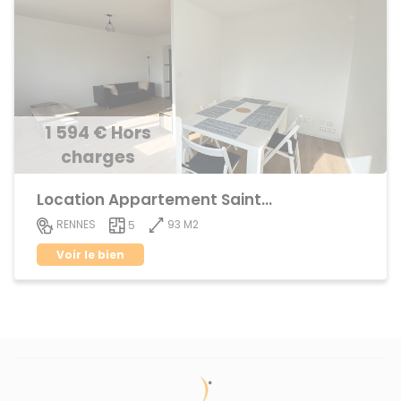
1 594 € Hors
charges
Location Appartement Sainte-Thérèse
93 M2
RENNES
5
Voir le bien