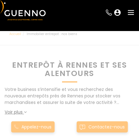
Accueil
Immobilier entrepot : nos biens
ENTREPÔT À RENNES ET SES
ALENTOURS
Votre business s’intensifie et vous recherchez des
nouveaux entrepôts près de Rennes pour stocker vos
marchandises et assurer la suite de votre activité ?
Guenno Immobilier vous propose à l’achat et la location de
Voir plus
nombreux entrepôts sur Rennes et aux alentours, au
meilleurs prix du marché. Rennes, ville à l’activité
Appelez-nous
Contactez-nous
économique croissante, est le lieu idéal où pérenniser votre
activité.