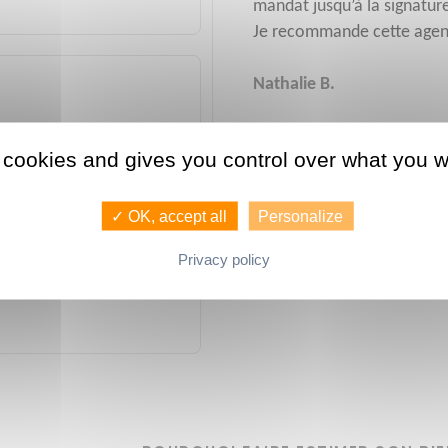
mandat jusqu’à la signature
Je recommande cette agen
Nathalie B.
ièrement à Antoine,
 cookies and gives you control over what you w
s eu plusieurs
ndre à Rennes, et ce
✓ OK, accept all
Personalize
stimation réalisée par
Privacy policy