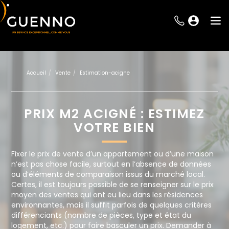
Accueil
Vente
Estimation-acigne
PRIX M2 ACIGNÉ : ESTIMEZ
VOTRE BIEN
Fixer le prix de vente d’un appartement ou d’une maison
n’est pas chose facile, surtout en l’absence de données
ou d’éléments de comparaison issus du marché local.
Certes, il est toujours possible de se renseigner sur le prix
moyen des ventes qui ont eu lieu dans les résidences
environnantes, mais il suffit parfois de quelques critères
différenciants (nombre de pièces, type et état du
logement, etc.) pour faire basculer un prix. Demander à