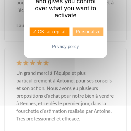
and gives you control
pour une simple estimation. Bienveillante et à
over what you want to
l'écoute, je recommande !
activate
Laura B.
✓ OK, accept all
Personalize
Privacy policy
Un grand merci à l'équipe et plus
particulièrement à Antoine, pour ses conseils
et son action. Nous avons eu plusieurs
propositions d'achat pour notre bien à vendre
à Rennes, et ce dès le premier jour, dans la
fourchette d'estimation réalisée par Antoine.
Très professionnel et efficace.