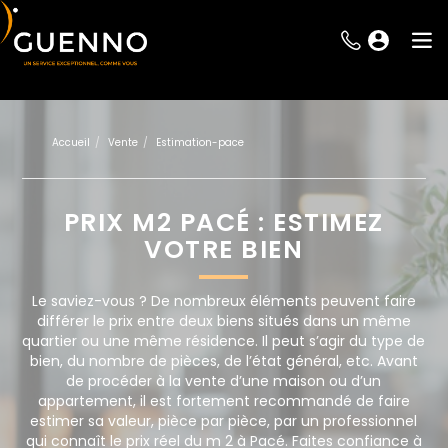
Accueil
Vente
Estimation-pace
PRIX M2 PACÉ : ESTIMEZ
VOTRE BIEN
Le saviez-vous ? De nombreux éléments peuvent faire
différer le prix entre deux biens situés dans un même
quartier ou une même résidence. Il peut s’agir du type de
bien, du nombre de pièces, de l’état général, etc. Avant
de procéder à la vente d’une maison ou d’un
appartement, il est fortement recommandé de faire
estimer sa valeur, pièce par pièce, par un professionnel
qui connaît le prix réel du m 2 à Pacé. Faites confiance à