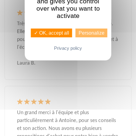
and gives you control
over what you want to
activate
Très bonne expérience avec Mme Lecomte.
Elle a su prendre le temps de me conseiller
✓ OK, accept all
Personalize
pour une simple estimation. Bienveillante et à
l'écoute, je recommande !
Privacy policy
Laura B.
Un grand merci à l'équipe et plus
particulièrement à Antoine, pour ses conseils
et son action. Nous avons eu plusieurs