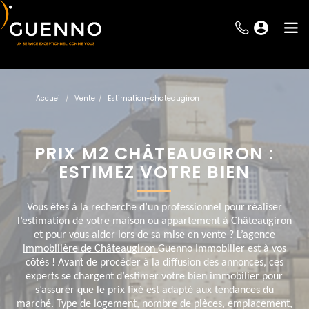
Accueil
Vente
Estimation-chateaugiron
PRIX M2 CHÂTEAUGIRON :
ESTIMEZ VOTRE BIEN
Vous êtes à la recherche d’un professionnel pour réaliser
l’estimation de votre maison ou appartement à Châteaugiron
et pour vous aider lors de sa mise en vente ? L’
agence
immobilière de Châteaugiron
Guenno Immobilier est à vos
côtés ! Avant de procéder à la diffusion des annonces, ces
experts se chargent d’estimer votre bien immobilier pour
s’assurer que le prix fixé est adapté aux tendances du
marché. Type de logement, nombre de pièces, emplacement,