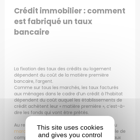
Crédit immobilier : comment
est fabriqué un taux
bancaire
La fixation des taux des crédits au logement
dépendent du coût de la matière première
bancaire, l’argent.
Comme sur tous les marchés, les taux facturés
aux ménages dans le cadre d’un crédit à l’habitat
dépendent du coût auquel les établissements de
crédit achètent leur « matière première », c’est-à-
dire les fonds qui vont être prêtés.
Au regard de la structure du refinancement du
This site uses cookies
marché du logement
, il est relativement simple de
and gives you control
comprendre comment sont déterminés les taux