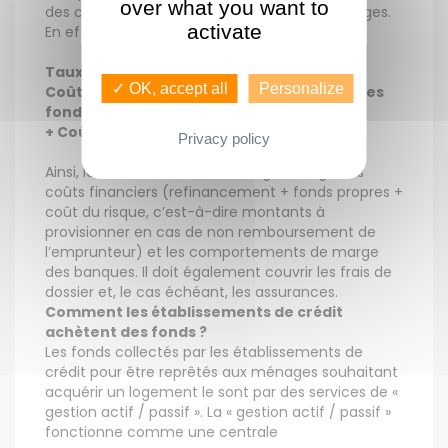
over what you want to
des crédits tels qu’ils sont facturés aux ménages.
activate
En effet, ces taux sont fixés comme suit :
Taux aux ménages :
✓ OK, accept all
Personalize
Coût du refinancement + Rémunération des
fonds propres + Coût du risque
+ Coûts de gestion + Marge
Privacy policy
Ainsi, le taux facturé aux ménages intègre les
coûts financiers (refinancement + fonds propres +
coût du risque, c’est-à-dire montants à
provisionner en cas de non remboursement de
l’emprunteur) et les comportements de marge
des banques. Il doit également couvrir les frais de
dossier et, le cas échéant, les assurances.
Comment les établissements de crédit
achètent des fonds ?
Les fonds collectés par les établissements de
crédit pour être reprêtés aux ménages souhaitant
acquérir un logement le sont par des services de «
gestion actif / passif ». La « gestion actif / passif »
fonctionne comme une centrale