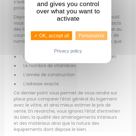
s’avère on ne peut plus fiable puisqu’elles
and gives you control
proviennent des notaires eux-mêmes.
over what you want to
Disponible sur le site Internet des impôts, cet outil
activate
vous permet de connaître les prix de vente exacts
des logements cédés sur un secteur spécifique au
cours des derniers mois. De plus, il vous fournit de
✓ OK, accept all
Personalize
nombreux détails sur les biens immobiliers tels que
:
Privacy policy
●
La surface du logement ainsi que du terrain
●
Le nombre de chambres
●
L’année de construction
●
L’adresse exacte
Ce dernier point vous permet de vous rendre sur
place pour comparer l’état général du logement
avec le vôtre, et ainsi mieux estimer le prix de
vente. En revanche, vous ignorez l’état d’entretien
du bien, la qualité des aménagements intérieurs
et des matériaux ainsi que la nature des
équipements dont dispose le bien.