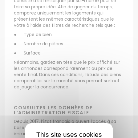
consiste à se renseigner par soi-même pour se
faire sa propre idée. Afin de gagner du temps,
comparez uniquement les logements qui
présentent les mêmes caractéristiques que le
vôtre à l’aide des filtres de recherche tels que :
●
Type de bien
●
Nombre de pièces
●
Surface
Néanmoins, gardez en tête que le prix affiché sur
les annonces correspond rarement au prix de
vente final. Dans ces conditions, l’étude des biens
comparables sur le marché vous permet surtout
de jauger la concurrence.
CONSULTER LES DONNÉES DE
L’ADMINISTRATION FISCALE
Depuis 2017, l’État français a ouvert l’accès à sa
base de données qui recense les transactions
immobilières. La source de ces informations
This site uses cookies