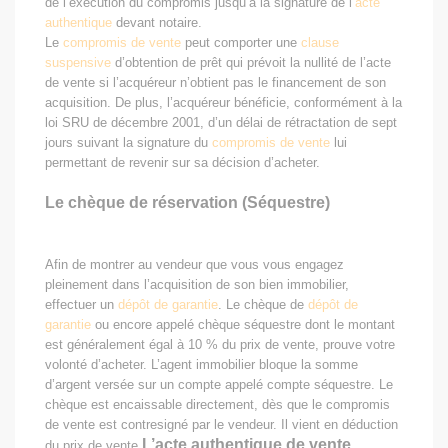
de l’exécution du compromis jusqu’à la signature de l’
acte
authentique
devant notaire.
Le
compromis de vente
peut comporter une
clause
suspensive
d’obtention de prêt qui prévoit la nullité de l’acte
de vente si l’acquéreur n’obtient pas le financement de son
acquisition. De plus, l’acquéreur bénéficie, conformément à la
loi SRU de décembre 2001, d’un délai de rétractation de sept
jours suivant la signature du
compromis de vente
lui
permettant de revenir sur sa décision d’acheter.
Le chèque de réservation (Séquestre)
Afin de montrer au vendeur que vous vous engagez
pleinement dans l’acquisition de son bien immobilier,
effectuer un
dépôt de garantie
. Le chèque de
dépôt de
garantie
ou encore appelé chèque séquestre dont le montant
est généralement égal à 10 % du prix de vente, prouve votre
volonté d’acheter. L’agent immobilier bloque la somme
d’argent versée sur un compte appelé compte séquestre. Le
chèque est encaissable directement, dès que le compromis
de vente est contresigné par le vendeur. Il vient en déduction
L’acte authentique de vente
du prix de vente.