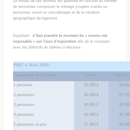
Le niveau de ces revenus est plafonné en fonction du nombre
de personnes composant le ménage (couples mariés ou
personnes vivant en concubinage) et de la situation
géographique du logement.
Important :
il faut prendre le montant du « revenu net
imposable » sur l'avis d'imposition
afin de le comparer
avec les plafonds du tableau ci-dessous :
PRÊT A TAUX ZÉRO
Composition de la famille
Zone A*
Zone B e
1 personne
25 000 €
18 950
2 personnes
35 000 €
25 270
3 personnes
40 000 €
29 230
4 personnes
45 500 €
32 390
5 personnes et plus
51 900 €
35 540