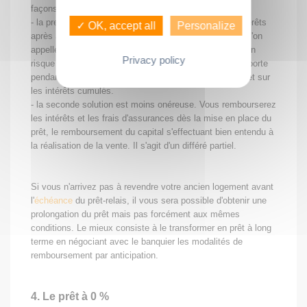
façons :
- la première consiste à rembourser le capital et les intérêts
✓ OK, accept all
Personalize
après avoir vendu votre ancien logement. C'est ce que l'on
appelle un différé total de remboursement. Cette solution
Privacy policy
risque de vous coûter cher car le montant des intérêts porte
pendant toute la durée du prêt sur la totalité du capital et sur
les intérêts cumulés.
- la seconde solution est moins onéreuse. Vous rembourserez
les intérêts et les frais d'assurances dès la mise en place du
prêt, le remboursement du capital s'effectuant bien entendu à
la réalisation de la vente. Il s'agit d'un différé partiel.
Si vous n'arrivez pas à revendre votre ancien logement avant
l'
échéance
du prêt-relais, il vous sera possible d'obtenir une
prolongation du prêt mais pas forcément aux mêmes
conditions. Le mieux consiste à le transformer en prêt à long
terme en négociant avec le banquier les modalités de
remboursement par anticipation.
4. Le prêt à 0 %