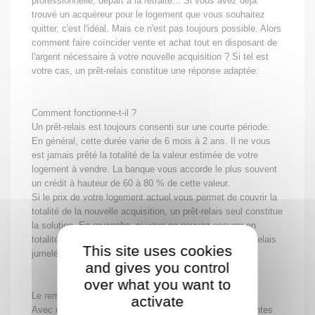
professionnelle, départ à la retraite... Si vous avez déjà
trouvé un acquéreur pour le logement que vous souhaitez
quitter, c'est l'idéal. Mais ce n'est pas toujours possible. Alors
comment faire coïncider vente et achat tout en disposant de
l'argent nécessaire à votre nouvelle acquisition ? Si tel est
votre cas, un prêt-relais constitue une réponse adaptée.
Comment fonctionne-t-il ?
Un prêt-relais est toujours consenti sur une courte période.
En général, cette durée varie de 6 mois à 2 ans. Il ne vous
est jamais prêté la totalité de la valeur estimée de votre
logement à vendre. La banque vous accorde le plus souvent
un crédit à hauteur de 60 à 80 % de cette valeur.
Si le prix de votre logement actuel vous permet de couvrir la
totalité de la nouvelle acquisition, un prêt-relais seul constitue
la solution. En revanche, si vous ne pouvez assurer en
totalité ce financement, vous devrez recourir à un prêt-relais
This site uses cookies
jumelé à un prêt à long terme.
and gives you control
over what you want to
Le remboursement du prêt
activate
Avec un prêt relais, vous pouvez rembourser de différentes