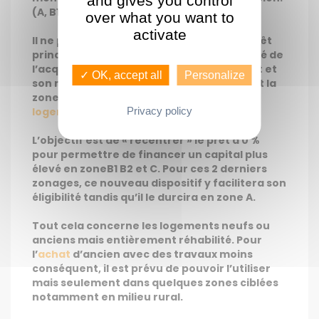
and gives you control
(A, B1,B2 ou C)
over what you want to
activate
Il ne peut constituer que l’appoint d’un prêt
principal et ne peut donc couvrir la totalité de
l’acquisition. Sa durée de remboursement et
✓ OK, accept all
Personalize
son montant varieront également suivant la
zone et donc la commune où est situé le
logement
.
Privacy policy
L’objectif est de « recentrer » le prêt à 0 %
pour permettre de financer un capital plus
élevé en zoneB1 B2 et C. Pour ces 2 derniers
zonages, ce nouveau dispositif y facilitera son
éligibilité tandis qu’il le durcira en zone A.
Tout cela concerne les logements neufs ou
anciens mais entièrement réhabilité. Pour
l’
achat
d’ancien avec des travaux moins
conséquent, il est prévu de pouvoir l’utiliser
mais seulement dans quelques zones ciblées
notamment en milieu rural.