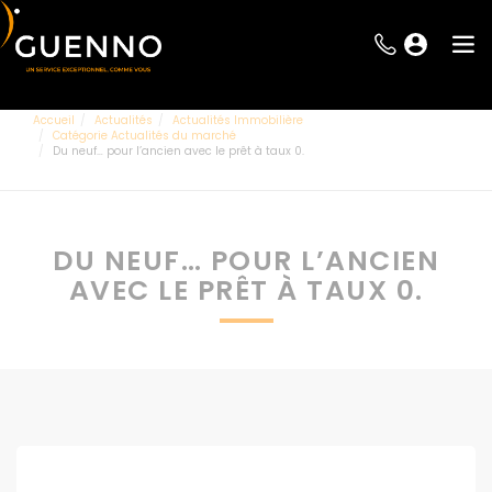
Accueil
Actualités
Actualités Immobilière
Catégorie Actualités du marché
Du neuf… pour l’ancien avec le prêt à taux 0.
DU NEUF… POUR L’ANCIEN
AVEC LE PRÊT À TAUX 0.