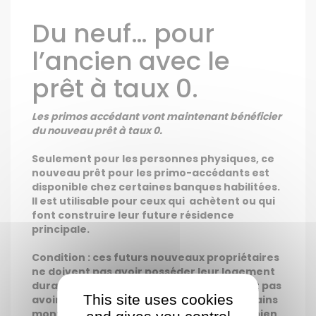
Du neuf… pour
l’ancien avec le
prêt à taux 0.
Les primos accédant vont maintenant bénéficier
du nouveau prêt à taux 0.
Seulement pour les personnes physiques, ce
nouveau prêt pour les primo-accédants est
disponible chez certaines banques habilitées.
Il est utilisable pour ceux qui
achètent ou qui
font construire leur future résidence
principale.
Condition : ces futurs nouveaux propriétaires
ne doivent pas avoir posséder leur logement
durant les 2 années passées et ne doivent pas
This site uses cookies
avoir de rémunérations supérieurs à certains
montants variant suivant la situation du bien.