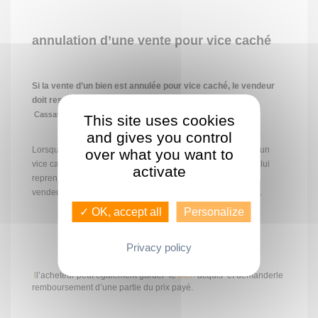
annulation d’une vente pour vice caché
Si la vente d’un bien est annulée pour vice caché, le vendeur
doit restituer l’intégralité du prix à l’acheteur.
Cassation civile 1re, 19 février 2014, n° 12-15520
This site uses cookies
and gives you control
Lorsqu’un particulier achète un bien s'averant grévé d'un d’un
over what you want to
vice caché, il peut solliciter auprès du vendeur que celui ci lui
activate
reprenne le bien et qu’il lui rembourse le prix. Au cas ou le
vendeur refuse, il peut alors mettre en place une procédure.
✓ OK, accept all
Personalize
Privacy policy
l
l’acheteur peut également garder le
bien
acquis et demanderle
remboursement d’une partie du prix payé.