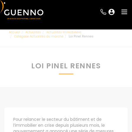
Accueil
Actualités
Actualités Immobilière
Catégorie Actualités du marché
Loi Pinel Rennes
LOI PINEL RENNES
Pour relancer le secteur du bâtiment et de
l’immobilier en crise depuis plusieurs mois, le
gouvernement a annoncé une série de mesures