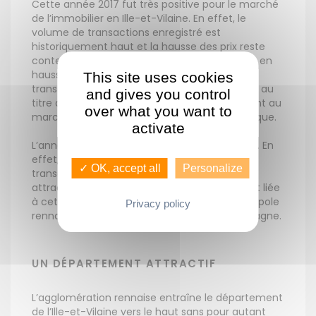
Cette année 2017 fut très positive pour le marché
de l’immobilier en Ille-et-Vilaine. En effet, le
volume de transactions enregistré est
historiquement haut et la hausse des prix reste
contenue. Les transactions immobilières sont en
hausse de plus de 23 % avec un nombre de
This site uses cookies
transactions record. Les acquéreurs achètent au
and gives you control
titre de leur résidence principale et permettent au
over what you want to
marché de l’immobilier de rester très dynamique.
activate
L’année 2018 prévoit d’être équivalente à 2017. En
effet, les taux d’intérêt restent bas et les
✓ OK, accept all
Personalize
transactions ne s’effondrent pas. La forte
attractivité de l’Ille-et-Vilaine est directement liée
à cette tendance, notamment dans la métropole
Privacy policy
rennaise, pôle économique majeur de la Bretagne.
UN DÉPARTEMENT ATTRACTIF
L’agglomération rennaise entraîne le département
de l’Ille-et-Vilaine vers le haut sans pour autant