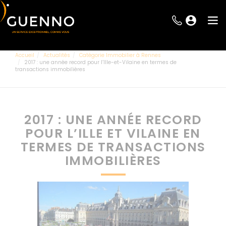
Accueil
Actualités
Catégorie Immobilier à Rennes
2017 : une année record pour l’Ille-et-Vilaine en termes de
transactions immobilières
2017 : UNE ANNÉE RECORD
POUR L’ILLE ET VILAINE EN
TERMES DE TRANSACTIONS
IMMOBILIÈRES