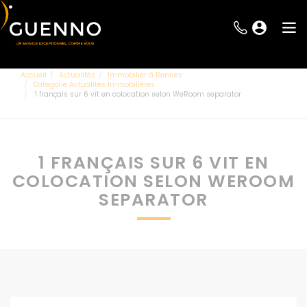
Accueil
Actualités
Immobilier à Rennes
Catégorie Actualités Immobilières
1 français sur 6 vit en colocation selon WeRoom separator
1 FRANÇAIS SUR 6 VIT EN
COLOCATION SELON WEROOM
SEPARATOR