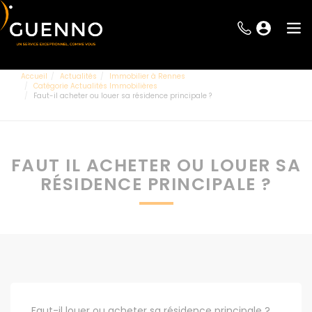
Accueil
Actualités
Immobilier à Rennes
Catégorie Actualités Immobilières
Faut-il acheter ou louer sa résidence principale ?
FAUT IL ACHETER OU LOUER SA
RÉSIDENCE PRINCIPALE ?
Faut-il louer ou acheter sa résidence principale ?