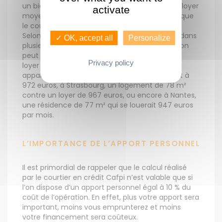
un bien d’une surface de 77 m² à Lille, dont le loyer
activate
moyen pratiqué s’élèverait à 1 016 euros », indique
le courtier Cafpi.
Selon la même source, ce scénario se vérifie dans
✓ OK, accept all
Personalize
plusieurs grandes villes françaises : à Rennes, on
peut acquérir un logement de 80,5 m² dont le
Privacy policy
loyer serait de 982 euros, à Marseille, un
appartement de 81 m² dont le loyer s’élèverait à
972 euros, à Strasbourg, un logement de 78 m²
contre un loyer de 967 euros, ou encore à Nantes,
une résidence de 77 m² qui se louerait 947 euros
par mois.
L’IMPORTANCE DE L’APPORT PERSONNEL
Il est primordial de rappeler que le calcul réalisé
par le courtier en crédit Cafpi n’est valable que si
l’on dispose d’un apport personnel égal à 10 % du
coût de l’opération. En effet, plus votre apport sera
important, moins vous emprunterez et moins
votre financement sera coûteux.