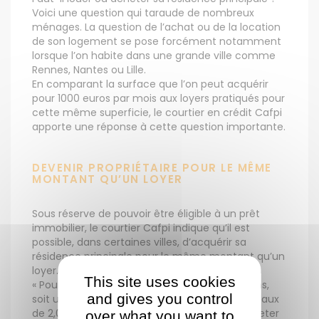
Voici une question qui taraude de nombreux
ménages. La question de l’achat ou de la location
de son logement se pose forcément notamment
lorsque l’on habite dans une grande ville comme
Rennes, Nantes ou Lille.
En comparant la surface que l’on peut acquérir
pour 1000 euros par mois aux loyers pratiqués pour
cette même superficie, le courtier en crédit Cafpi
apporte une réponse à cette question importante.
DEVENIR PROPRIÉTAIRE POUR LE MÊME
MONTANT QU’UN LOYER
Sous réserve de pouvoir être éligible à un prêt
immobilier, le courtier Cafpi indique qu’il est
possible, dans certaines villes, d’acquérir sa
résidence principale pour le même montant qu’un
loyer.
This site uses cookies
« Pour une mensualité de 1000 euros sur 20 ans,
and gives you control
soit une enveloppe de 196 752 euros pour un taux
de 2,05 % hors assurance, il est possible d’acheter
over what you want to