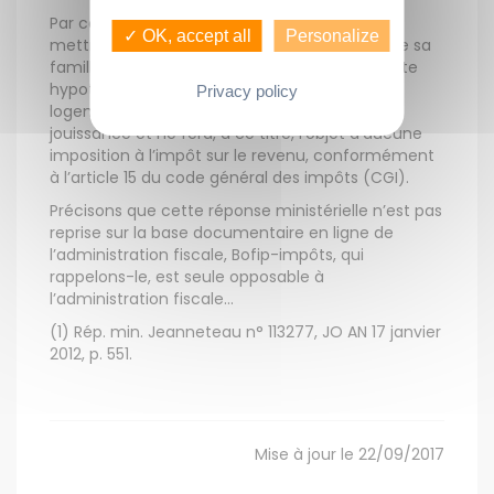
Par conséquent, un propriétaire qui souhaite
✓ OK, accept all
Personalize
mettre son bien à disposition d’un membre de sa
famille pourra le faire gratuitement. Dans cette
hypothèse, le bien sera considéré comme un
Privacy policy
logement dont le propriétaire se réserve la
jouissance et ne fera, à ce titre, l’objet d’aucune
imposition à l’impôt sur le revenu, conformément
à l’article 15 du code général des impôts (CGI).
Précisons que cette réponse ministérielle n’est pas
reprise sur la base documentaire en ligne de
l’administration fiscale, Bofip-impôts, qui
rappelons-le, est seule opposable à
l’administration fiscale…
(1) Rép. min. Jeanneteau n° 113277, JO AN 17 janvier
2012, p. 551.
Mise à jour le 22/09/2017