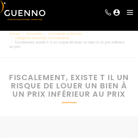
Accueil
Actualités
Immobilier à Rennes
Catégorie Actualités Immobilières
Fiscalement, existe-t-il un risque de louer un bien à un prix inférieur
au prix
FISCALEMENT, EXISTE T IL UN
RISQUE DE LOUER UN BIEN À
UN PRIX INFÉRIEUR AU PRIX