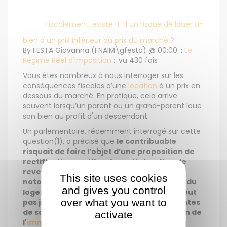
Fiscalement, existe-t-il un risque de louer un
bien à un prix inférieur au prix du marché ?
By FESTA Giovanna (FNAIM\gfesta) @ 00:00 ::
Le
Régime Réel d'Imposition
:: vu 430 fois
Vous êtes nombreux à nous interroger sur les
conséquences fiscales d’une
location
à un prix en
dessous du marché. En pratique, cela arrive
souvent lorsqu’un parent ou un grand-parent loue
son bien au profit d'un descendant.
Un parlementaire, récemment interrogé sur cette
question(1), a précisé que
le contribuable
risquait de faire l’objet d’une proposition de
rectification, au titre de sa déclaration de
revenus fonciers, lorsque le loyer est
This site uses cookies
notoirement inférieur à la valeur locative du
and gives you control
logement loué et que le propriétaire ne peut
over what you want to
pas justifier de circonstances indépendantes
de sa volonté faisant obstacle à la location de
activate
l'
immeuble
pour un prix normal.