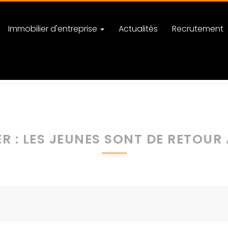
Immobilier d'entreprise
Actualités
Recrutement
gorie Actualités Immobilières
Immobilier : les jeunes sont de retour à 
R : LES JEUNES SONT DE RETOUR