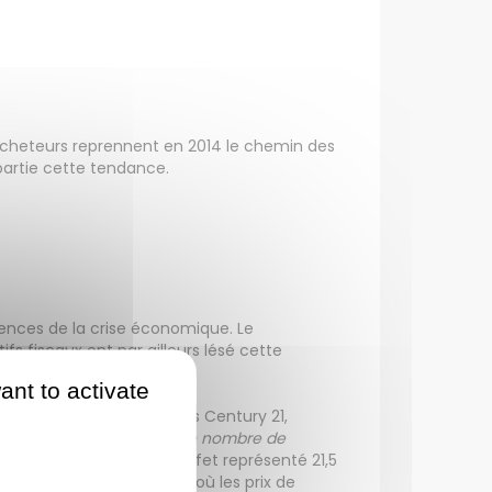
acheteurs reprennent en 2014 le chemin des
partie cette tendance.
uences de la crise économique. Le
fs fiscaux ont par ailleurs lésé cette
ant to activate
seau d'agents immobiliers Century 21,
’après Laurent Vimont, «
le nombre de
 moins de 30 ans ont en effet représenté 21,5
me même dans les villes où les prix de