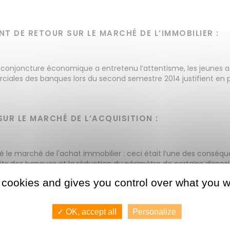
 DE RETOUR SUR LE MARCHÉ DE L’IMMOBILIER :
a conjoncture économique a entretenu l’attentisme, les jeunes 
rciales des banques lors du second semestre 2014 justifient en 
SUR LE MARCHÉ DE L’ACQUISITION :
té le marché de l'achat immobilier : ceci était l’une des conséq
ts des banques et la réduction du périmètre de certains dispositi
 cookies and gives you control over what you w
 second semestre de 2014. Selon Laurent Vimont, président du ré
ement été soutenue par les jeunes de moins de 30 ans »
. Toujours d
✓ OK, accept all
Personalize
nviron 720 000 unités, ce qui est stable par rapport à 2013 »
. Les
9 % par rapport à l'année précédente. Cette tendance se confir