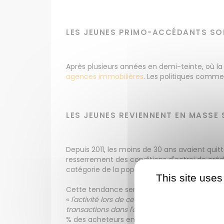
LES JEUNES PRIMO-ACCÉDANTS SONT
Après plusieurs années en demi-teinte, où l
agences immobilières
. Les politiques comme
LES JEUNES REVIENNENT EN MASSE 
Depuis 2011, les moins de 30 ans avaient quit
resserrement des conditions d'octroi de crédi
catégorie de la population.
This site uses
Cette tendance semble avoir pris fin lors du
«
l'activité lors de cette période a principal
transactions dans l'ancien en 2014 se situe à e
% des acheteurs en 2014, soit une hausse de 