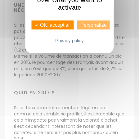
UNE DEMANDE QUI NE SUIT PAS
activate
NÉCESSAIREMENT
Si les prix sont à la hausse, la demande elle n’est
✓ OK, accept all
Personalize
pas aussi vigoureuse que prévue. En 2011, on
pouvait compter 3,5 acheteurs par bien. Ce chiffre
Privacy policy
était inférieur en 2014 et a à peine remonté depuis
(1,2 en 2016).
Même si le volume de transaction a connu un pic
en 2016, le pourcentage des Français ayant acquis
un bien n’est que de 3%, alors qu’il était de 3,2% sur
la période 2000-2007.
QUID EN 2017 ?
Si les taux d’intérêt remontent légèrement
comme cela semble se profiler, il est probable que
cela n’impacte pas vraiment la volonté d’achat.
Il est cependant intéressant de noter que les
acheteurs ne seraient pas plus nombreux qu’en
2016.