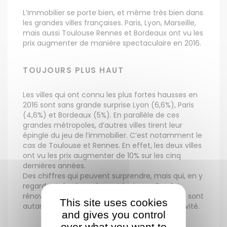
L’immobilier se porte bien, et même très bien dans
les grandes villes françaises. Paris, Lyon, Marseille,
mais aussi Toulouse Rennes et Bordeaux ont vu les
prix augmenter de manière spectaculaire en 2016.
TOUJOURS PLUS HAUT
Les villes qui ont connu les plus fortes hausses en
2016 sont sans grande surprise Lyon (6,6%), Paris
(4,6%) et Bordeaux (5%). En parallèle de ces
grandes métropoles, d’autres villes tirent leur
épingle du jeu de l’immobilier. C’est notamment le
cas de Toulouse et Rennes. En effet, les deux villes
ont vu les prix augmenter de 10% sur les cinq
dernières années.
Des chiffres qui peuvent surprendre, mais qui, en y
regardant de plus près sont logiques. Emploi,
rénovation urbaine et travaux d’infrastructure sont
This site uses cookies
autant de facteur qui ont boosté leur attractivité.
and gives you control
over what you want to