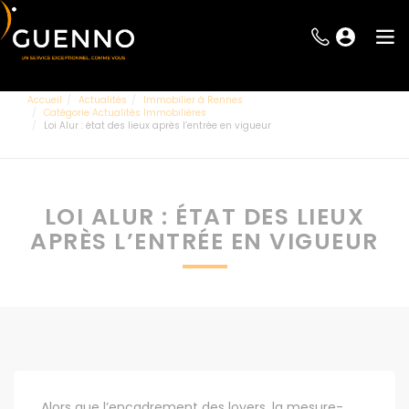
Accueil
Actualités
Immobilier à Rennes
Catégorie Actualités Immobilières
Loi Alur : état des lieux après l’entrée en vigueur
LOI ALUR : ÉTAT DES LIEUX
APRÈS L’ENTRÉE EN VIGUEUR
Alors que l’encadrement des loyers, la mesure-