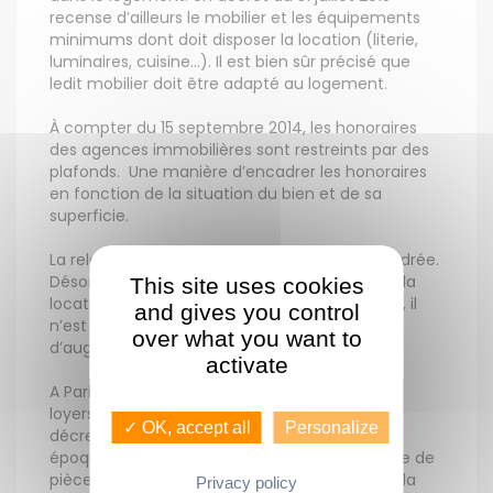
recense d’ailleurs le mobilier et les équipements
minimums dont doit disposer la location (literie,
luminaires, cuisine…). Il est bien sûr précisé que
ledit mobilier doit être adapté au logement.
À compter du 15 septembre 2014, les honoraires
des agences immobilières sont restreints par des
plafonds. Une manière d’encadrer les honoraires
en fonction de la situation du bien et de sa
superficie.
La relocation est désormais aussi mieux encadrée.
Désormais pour la location vide comme pour la
This site uses cookies
location meublée, et ce dans certaines zones, il
and gives you control
n’est plus possible, pour le propriétaire
over what you want to
d’augmenter le loyer entre deux locataires.
activate
A Paris intra-muros, depuis le 1er août 2015, les
loyers sont plafonnés. Ce plafond est fixé par
✓ OK, accept all
Personalize
décret. Quatre critères sont pris en compte :
époque de construction du logement, nombre de
pièces, location vide ou meublée et ainsi que la
Privacy policy