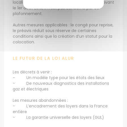
localisation du bien loué. Si le bail a été signé avant
le 1er août 2015, il n’est pas concerné par ce
plafonnement.
Autres mesures applicables : le congé pour reprise,
le préavis réduit sous réserve de certaines
conditions ainsi que la création d’un statut pour la
colocation.
LE FUTUR DE LA LOI ALUR
Les décrets à venir :
- Un modèle type pour les états des lieux
- De nouveaux diagnostics des installations
gaz et électriques
Les mesures abandonnées :
- L’encadrement des loyers dans la France
entière
- La garantie universelle des loyers (GUL)