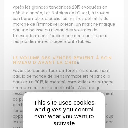
Après les grandes tendances 2015 évoquées en
début d'année, Les Notaires de l’Ouest, à travers
son baromètre, a publié les chiffres définitifs du
marché de l'immobilier breton. Un marché marqué
par une hausse au niveau des volumes de
transaction, dans l’ancien comme dans le neuf.
Les prix demeurent cependant stables.
LE VOLUME DES VENTES REVIENT À SON
NIVEAU D’AVANT LA CRIS
E
Favorisée par des taux d'intérêts historiquement
bas, la demande de biens immobiliers repart à la
hausse. En 2015, le marché immobilier en Bretagne
marque une reprise contrastée. C’est ce qui
ressort du baromètre de l’immobilier que viennent
de publier les Notaires de l’Ouest.
This site uses cookies
« La hausse des volumes des transactions dans
and gives you control
l’ancien se confirme : + 16 % pour les
over what you want to
appartements et + 17 % pour les maisons […] Tous
les secteurs (urbains, littoraux et ruraux) profitent
activate
du regain d’activité constaté début 2015. »