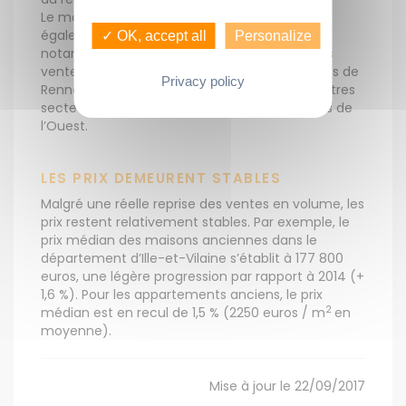
Le marché des logements neufs retrouve
également un peu de dynamisme, grâce
✓ OK, accept all
Personalize
notamment au dispositif Pinel. « La reprise des
ventes est par ailleurs nette sur les métropoles de
Privacy policy
Rennes et Nantes mais reste timide sur les autres
secteurs », souligne le baromètre des Notaires de
l’Ouest.
LES PRIX DEMEURENT STABLES
Malgré une réelle reprise des ventes en volume, les
prix restent relativement stables. Par exemple, le
prix médian des maisons anciennes dans le
département d’Ille-et-Vilaine s’établit à 177 800
euros, une légère progression par rapport à 2014 (+
1,6 %). Pour les appartements anciens, le prix
2
médian est en recul de 1,5 % (2250 euros / m
en
moyenne).
Mise à jour le 22/09/2017