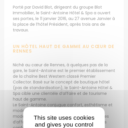
Porté par David Blot, dirigeant du groupe Blot
Immobilier, le Saint-Antoine Hôtel & Spa a ouvert
ses portes, le 11 janvier 2016, au 27 avenue Janvier à
la place de l’hôtel Président, après trois ans de
travaux.
UN HÔTEL HAUT DE GAMME AU CŒUR DE
RENNES
Niché au cœur de Rennes, à quelques pas de la
gare, le Saint-Antoine est le premier établissement
de la chaîne Best Western classé Premier
Collector. Basé sur le concept de boutique hôtel
(pas de standardisation), le Saint-Antoine Hôtel &
Spa cible une clientèle d’affaire et de tourisme
haut de gamme.
Le Saint-Antoine conjugue confort, esthétisme et
modernité. L’hôtel dispose de 61 chambres
modernes et équipées pour rendre vos voyages
This site uses cookies
d’affaires, séjours loisirs ou week-end à Rennes
and gives you control
confortables et agréables.