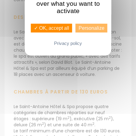
over what you want to
activate
DES ÉQUIPEMENTS HAUT DE GAMME
✓ OK, accept all
Personalize
Le Saint-Antoine est doté d’une vaste réception
avec mur végétalisé. Le spa, implanté en sous-sol,
Privacy policy
est doté d’un hammam, d’un jacuzzi, d’une piscine
chauffée et de plusieurs cabines de soins. À noter :
le spa est ouvert au grand public, « avec des tarifs
attractifs », selon David Blot. Le Saint-Antoine
Hôtel & Spa est par ailleurs équipé d’un parking de
18 places avec un ascenseur à voiture.
CHAMBRES À PARTIR DE 130 EUROS
Le Saint-Antoine Hôtel & Spa propose quatre
catégories de chambres réparties sur neuf
2
2
étages : supérieure (19 m
), exécutive (25 m
),
2
2
deluxe (26 m
) et une suite de 40 m
.
Le tarif minimum d’une chambre est de 130 euros.