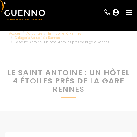
Accueil
Actualités
Immobilier à Rennes
Catégorie Actualités Rennes
Le Saint-Antoine : un hôtel 4 étoiles près de la gare Rennes
LE SAINT ANTOINE : UN HÔTEL
4 ÉTOILES PRÈS DE LA GARE
RENNES