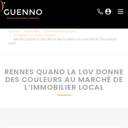
Accueil
Actualités
Immobilier à Rennes
Catégorie Actualités Rennes
Rennes quand la LGV donne des couleurs au marché de l’immobilier
local
RENNES QUAND LA LGV DONNE
DES COULEURS AU MARCHÉ DE
L’IMMOBILIER LOCAL