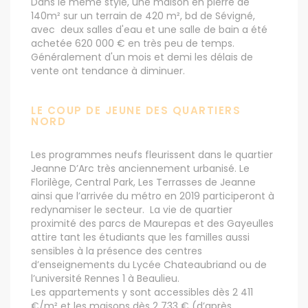
Dans le même style, une maison en pierre de
140m² sur un terrain de 420 m², bd de Sévigné,
avec deux salles d'eau et une salle de bain a été
achetée 620 000 € en très peu de temps.
Généralement d'un mois et demi les délais de
vente ont tendance à diminuer.
LE COUP DE JEUNE DES QUARTIERS
NORD
Les programmes neufs fleurissent dans le quartier
Jeanne D’Arc très anciennement urbanisé. Le
Florilège, Central Park, Les Terrasses de Jeanne
ainsi que l’arrivée du métro en 2019 participeront à
redynamiser le secteur. La vie de quartier
proximité des parcs de Maurepas et des Gayeulles
attire tant les étudiants que les familles aussi
sensibles à la présence des centres
d’enseignements du Lycée Chateaubriand ou de
l’université Rennes 1 à Beaulieu.
Les appartements y sont accessibles dès 2 411
€/m² et les maisons dès 2 733 € (d’après