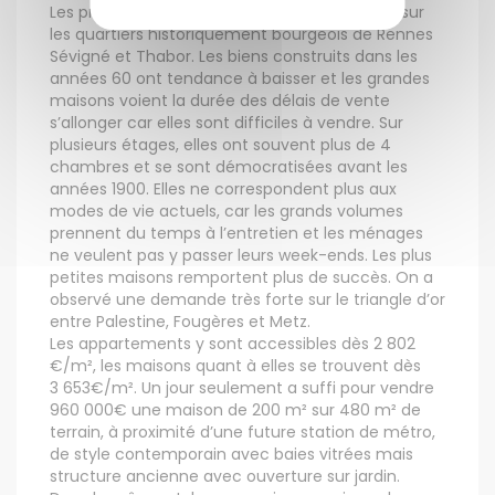
Les prix restent stables à l'est du centre-ville, sur
les quartiers historiquement bourgeois de Rennes
Sévigné et Thabor. Les biens construits dans les
années 60 ont tendance à baisser et les grandes
maisons voient la durée des délais de vente
s’allonger car elles sont difficiles à vendre. Sur
plusieurs étages, elles ont souvent plus de 4
chambres et se sont démocratisées avant les
années 1900. Elles ne correspondent plus aux
modes de vie actuels, car les grands volumes
prennent du temps à l’entretien et les ménages
ne veulent pas y passer leurs week-ends. Les plus
petites maisons remportent plus de succès. On a
observé une demande très forte sur le triangle d’or
entre Palestine, Fougères et Metz.
Les appartements y sont accessibles dès 2 802
€/m², les maisons quant à elles se trouvent dès
3 653€/m². Un jour seulement a suffi pour vendre
960 000€ une maison de 200 m² sur 480 m² de
terrain, à proximité d’une future station de métro,
de style contemporain avec baies vitrées mais
structure ancienne avec ouverture sur jardin.