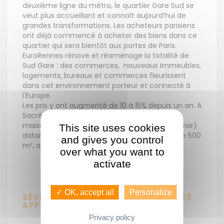
deuxième ligne du métro, le quartier Gare Sud se
veut plus accueillant et connaît aujourd’hui de
grandes transformations. Les acheteurs parisiens
ont déjà commencé à acheter des biens dans ce
quartier qui sera bientôt aux portes de Paris.
EuroRennes rénove et réaménage la totalité de
Sud Gare : des commerces, nouveaux immeubles,
logements, bureaux et commerces fleurissent
dans cet environnement porteur et connecté à
l'Europe.
Les prix y ont augmenté de 10 à 15% depuis un an. A
Sacré Cœur, boulevard Jacques Cartier, une
maison à rénover (150 000€ de travaux à prévoir)
This site uses cookies
datant des années 60, de 100 m² sur terrain de 500
and gives you control
m², a été vendue 305 000€ en deux mois.
over what you want to
activate
✓ OK, accept all
Personalize
SÉVIGNÉ ET THABOR, TOUJOURS TRÈS
APPRÉCI
É
Privacy policy