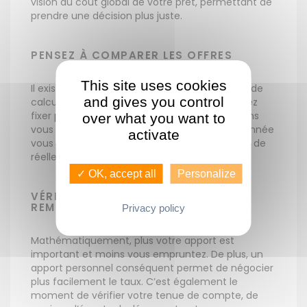
vision du coût global de votre prêt, permettant de
prendre une décision plus juste.
PENSEZ À COMPARER LES OFFRES
This site uses cookies
Il existe des calculateurs en ligne permettant de
and gives you control
calculer la somme mensuelle que vous pouvez
fixer pour votre remboursement de crédit, sans
over what you want to
vous mettre en difficulté. Connaître cette donnée
activate
vous permet de bien choisir votre emprunt et de
réellement prendre la mesure de votre projet.
✓ OK, accept all
Personalize
VÉRIFIEZ VOTRE CAPACITÉ À
REMBOURSER
Privacy policy
Mathématiquement, plus votre apport est
important et moins vous empruntez. De plus, un
apport personnel conséquent permet de négocier
plus facilement le taux. C’est également le
moment de vérifier votre tenue de compte, de