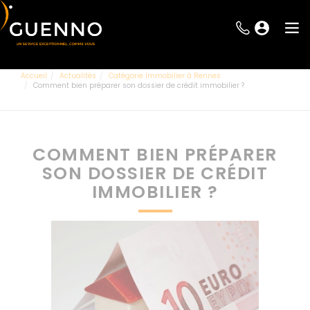
Accueil
Actualités
Catégorie Immobilier à Rennes
Comment bien préparer son dossier de crédit immobilier ?
COMMENT BIEN PRÉPARER
SON DOSSIER DE CRÉDIT
IMMOBILIER ?