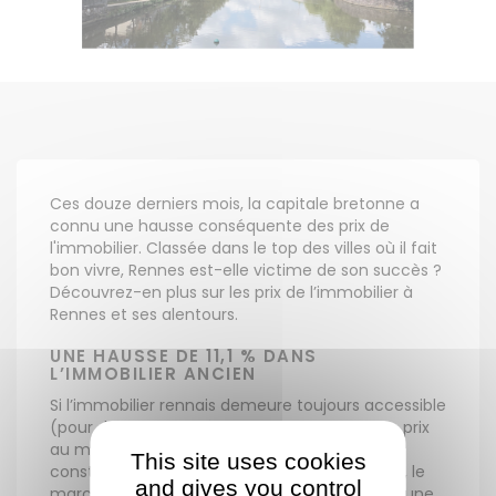
Ces douze derniers mois, la capitale bretonne a
connu une hausse conséquente des prix de
l'immobilier. Classée dans le top des villes où il fait
bon vivre, Rennes est-elle victime de son succès ?
Découvrez-en plus sur les prix de l’immobilier à
Rennes et ses alentours.
UNE HAUSSE DE 11,1 % DANS
L’IMMOBILIER ANCIEN
Si l’immobilier rennais demeure toujours accessible
(pour devenir propriétaire, il faut compter un prix
au mètre carré de 3 224 €), force est de
This site uses cookies
constater que les prix ont augmenté ! En 2018, le
and gives you control
marché immobilier ancien à Rennes a connu une