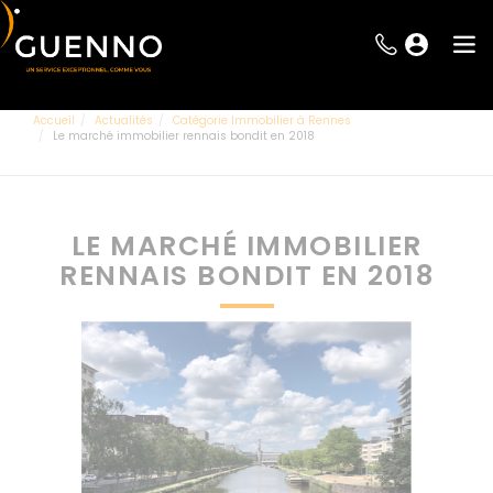
Accueil
Actualités
Catégorie Immobilier à Rennes
Le marché immobilier rennais bondit en 2018
LE MARCHÉ IMMOBILIER
RENNAIS BONDIT EN 2018