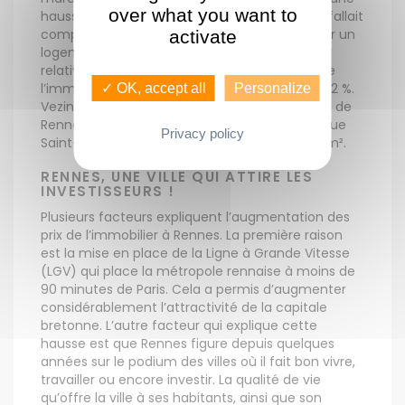
over what you want to
hausse de 11,1 %, en comparaison avec 2017. Il fallait
compter 176 368 € en moyenne pour acquérir un
activate
logement. Rassurez-vous, ces chiffres sont à
relativiser car sur le dernier trimestre, le prix de
l’immobilier rennais a enregistré un recul de 3,2 %.
✓ OK, accept all
Personalize
Vezin-le-Coquet est la commune à proximité de
Rennes la moins chère (2 457 €/m²), tandis que
Privacy policy
Saint-Grégoire est la plus chère avec 3 011 €/m².
RENNES, UNE VILLE QUI ATTIRE LES
INVESTISSEURS !
Plusieurs facteurs expliquent l’augmentation des
prix de l’immobilier à Rennes. La première raison
est la mise en place de la Ligne à Grande Vitesse
(LGV) qui place la métropole rennaise à moins de
90 minutes de Paris. Cela a permis d’augmenter
considérablement l’attractivité de la capitale
bretonne. L’autre facteur qui explique cette
hausse est que Rennes figure depuis quelques
années sur le podium des villes où il fait bon vivre,
travailler ou encore investir. La qualité de vie
qu’offre la ville à ses habitants, ainsi que son