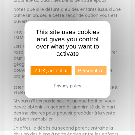
propriété du quart des biens de votre époux
Notez que si le défunt a eu des enfants issus d’une
autre union, seule cette seconde option vous est
ouverte.
This site uses cookies
LES ÉTAPES POUR VENDRE UN BIEN
IMMOBILIER HÉRITÉ DE SES PARENTS
and gives you control
over what you want to
Lors du décès du second parent, de multiples
raisons peuvent pousser les héritiers à se séparer
activate
d’un bien immobilier, comme l’éloignement
géographique ou l’obligation de vendre pour
couvrir les droits de succession. Concrétiser ce
✓ OK, accept all
Personalize
projet requiert le respect de plusieurs étapes.
Privacy policy
OBTENIR L’ACCORD DE L’ENSEMBLE DES
HÉRITIERS
Si vous n’êtes pas le seul et unique héritier, vous
devez obtenir un accord à l’unanimité de la part
des indivisaires pour pouvoir procéder à la vente
du bien immobilier.
En effet, le décès du second parent entraine la
division des biens à parts égales entre les enfants