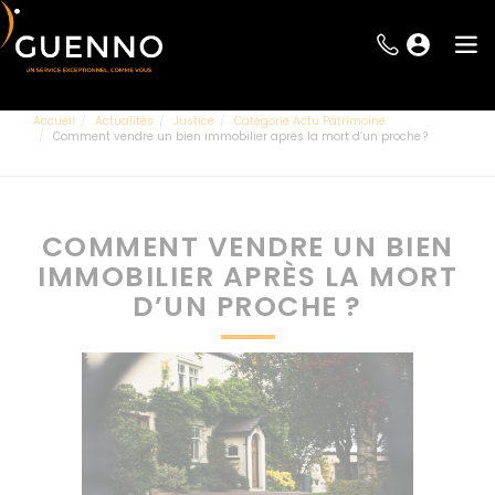
Accueil
Actualités
Justice
Catégorie Actu Patrimoine
Comment vendre un bien immobilier après la mort d’un proche ?
COMMENT VENDRE UN BIEN
IMMOBILIER APRÈS LA MORT
D’UN PROCHE ?