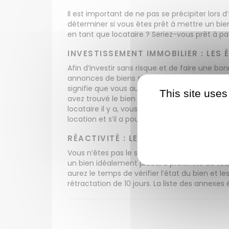
Il est important de ne pas se précipiter lors 
déterminer si vous êtes prêt à mettre un bien
en tant que locataire ? Seriez-vous prêt à pa
INVESTISSEMENT IMMOBILIER : LES
Afin d’investir sans risque et de faire une 
annonces de biens similaires à louer dans le
signifie que vous aurez des difficultés à tro
This site uses
avez trouvé le bien de vos rêves, il reste que
locataire il y a, vous pouvez l’interroger sur 
location et s’il a pour projet de changer de 
RÉACTIVITÉ : LE MAÎTRE-MOT LORS
Vous n’êtes pas le seul à avoir l’intention d’i
un bien idéalement placé, à proximité de tout
aurez le temps de vérifier l’état du bien et 
rétractation de 10 jours. La liste des annex