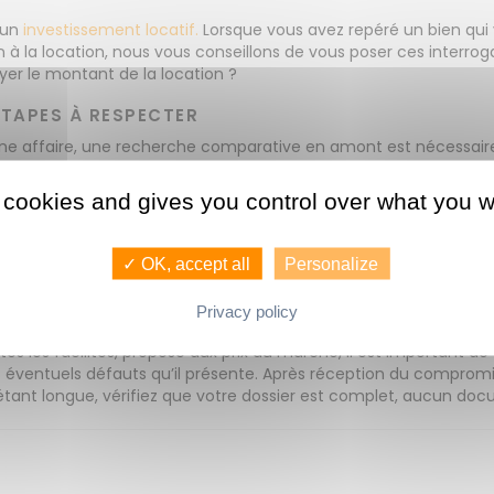
d’un
investissement locatif.
Lorsque vous avez repéré un bien qui v
 à la location, nous vous conseillons de vous poser ces interrog
yer le montant de la location ?
 ÉTAPES À RESPECTER
bonne affaire, une recherche comparative en amont est nécessair
 même secteur. L’offre et la demande doivent être en corrélatio
uver un locataire. Nous vous conseillons également de vous aligne
 cookies and gives you control over what you w
lques points à éclaircir avant de passer à son acquisition. Renseig
le montant du loyer, le bail et les conditions du bail… Vous pouvez 
logement.
✓ OK, accept all
Personalize
 D’UN INVESTISSEMENT LOCATIF
Privacy policy
nvestir. Vous devez être alerte car le bien idéal risque de ne pas 
es les facilités, proposé aux prix du marché, il est important de
les éventuels défauts qu’il présente. Après réception du comprom
es étant longue, vérifiez que votre dossier est complet, aucun d