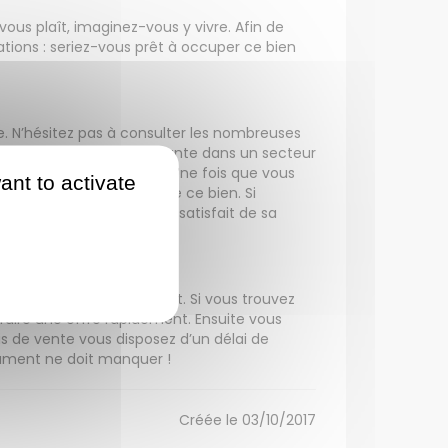
ous plaît, imaginez-vous y vivre. Afin de
ations : seriez-vous prêt à occuper ce bien
e. N’hésitez pas à consulter les nombreuses
n ; une offre trop importante dans un secteur
r sur les prix du marché. Une fois que vous
ant to activate
nez-vous sur la qualité de ce bien. Si
aussi lui demander s’il est satisfait de sa
être disponible indéfiniment. Si vous trouvez
 faire une offre rapidement. Ensuite vous
is de vente vous disposez d’un délai de
ocument ne doit manquer !
Créée le 03/10/2017