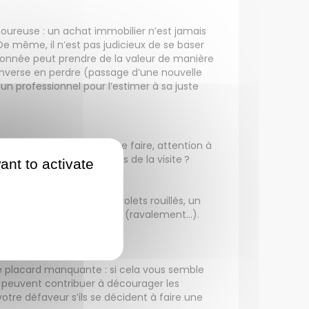
ureuse : un achat immobilier n’est jamais
De même, il n’est pas judicieux de se baser
e donnée peut prendre de la valeur de manière
’inverse en perdre (passage d’une nouvelle
un professionnel pour l’estimer à sa juste
siteurs intéressés. Pour ce faire, attention à
toutes premières minutes de la visite ?
ant to activate
 terne ou écaillée, des volets rouillés, un
 coûteux travaux à réaliser (ravalement…).
négociations
de placard manquante : si cela vous semble
e peuvent contribuer à décourager les
tre défaveur s’ils se décident à faire une