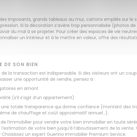
es imposants, grands tableaux au mur, cartons empilés sur le so
sion. Si la décoration s’avère trop personnalisée (photos de f
 avoir du mal à se projeter. Pour créer des espaces de vie neutr
naliser un intérieur et à le mettre en valeur, offre des résulta
TE DE SON BIEN
de la transaction est indispensable. Si des visiteurs ont un cou
r passer une opportunité de vendre, pensez à :
ligatoires en amont
riété (s’il s’agit d’un appartement)
our une totale transparence qui donne confiance (montant des t
stème de chauffage et coût approximatif annuel…).
e l’immobilier pour vendre votre bien immobilier en toute séré
e l’estimation de votre bien jusqu’à l’aboutissement de la vente
 ? Choisissez un expert Guenno Immobilier Premium Service.