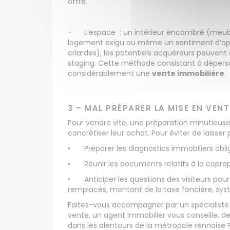
offre.
-
L’espace : un intérieur encombré (meubl
logement exigu ou même un sentiment d’oppres
criardes), les potentiels acquéreurs peuvent
staging. Cette méthode consistant à déperson
considérablement une
vente immobilière
.
3 – MAL PRÉPARER LA MISE EN VEN
Pour vendre vite, une préparation minutieuse 
concrétiser leur achat. Pour éviter de laisse
•
Préparer les diagnostics immobiliers ob
•
Réunir les documents relatifs à la coprop
•
Anticiper les questions des visiteurs p
remplacés, montant de la taxe foncière, sy
Faites-vous accompagner par un spécialiste d
vente, un agent immobilier vous conseille, d
dans les alentours de la métropole rennaise