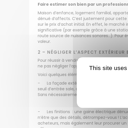
Faire estimer son bien par un professionne
Maison d’enfance, logement familial, appar
dénué d’affects. C’est justement pour cette r
sur le prix d’achat initial. En effet, le mar
significative (par exemple grâce à une stati
route source de nuisances sonores…). Pour évi
valeur.
2 – NÉGLIGER L’ASPECT EXTÉRIEUR
Pour réussir à vendre votre bien immobilier rap
ne pas négliger l’apparence de votre logeme
This site uses
Voici quelques éléments de votre logement 
-
La façade extérieure de la maison ou de l
seuil d’entrée sale, donneront un aspect déla
Sans nécessairement tout remettre à neuf, u
-
Les finitions : une gaine électrique dé
n’être que des détails, détrompez-vous ! L’a
acheteurs, mais également leur procurer un s