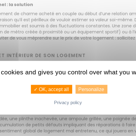
l : la solution
tement de charme acheté en couple au début d’une relation amo
aison qu’il est périlleux de vouloir estimer sa valeur soi-même. 
ché immobilier est soumis à des fluctuations constantes. Une zon
on de métro créée à proximité ou un équipement sportif) ou à l
ter de vous méprendre sur le prix de votre logement : sollicitez 
 ET INTÉRIEUR DE SON LOGEMENT
idement, il est essentiel de susciter l’envie d’acheter chez les vi
nt. Saviez-vous qu’un coup de cœur immobilier se joue dans les 
 cookies and gives you control over what you w
à soigner absolument :
’appartement : des fenêtres mal isolées, une peinture extérieure
✓ OK, accept all
Personalize
bré à votre bien, laissant entrevoir aux acheteurs potentiels de
n coup de peinture blanche peut parfois vous éviter de rudes 
Privacy policy
nudée, une plinthe inachevée, une ampoule grillée, une poignée 
ccumulation de petits défauts impliquant des réparations à fair
entiment global de logement mal entretenu, ce qui jouera en vo