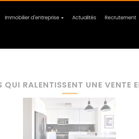
Immobilier d'entreprise
Actualités
Recrutement
 propriétaires
Les 3 erreurs qui ralentissent une vente en immobilier
S QUI RALENTISSENT UNE VENTE 