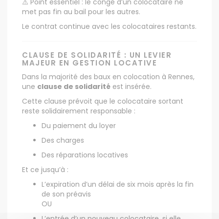
⚠️ Point essentiel : le congé d’un colocataire ne
met pas fin au bail pour les autres.
Le contrat continue avec les colocataires restants.
CLAUSE DE SOLIDARITÉ : UN LEVIER
MAJEUR EN GESTION LOCATIVE
Dans la majorité des baux en colocation à Rennes,
une
clause de solidarité
est insérée.
Cette clause prévoit que le colocataire sortant
reste solidairement responsable :
Du paiement du loyer
Des charges
Des réparations locatives
Et ce jusqu’à :
L’expiration d’un délai de six mois après la fin
de son préavis
OU
L’entrée d’un nouveau colocataire, si elle