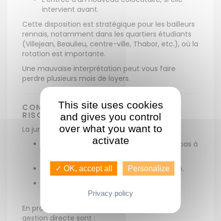
intervient avant.
Cette disposition est stratégique pour les bailleurs
rennais, notamment dans les quartiers étudiants
(Villejean, Beaulieu, centre-ville, Thabor, etc.), où la
rotation est importante.
Une mauvaise interprétation peut vous faire
perdre plusieurs mois de loyers.
This site uses cookies
CONGÉ MAL FORMALISÉ : QUELS
RISQUES POUR LE BAILLEUR ?
and gives you control
over what you want to
La jurisprudence est constante :
activate
Le simple départ du logement ne suffit pas à
libérer un locataire.
Un congé mal notifié peut être contesté.
✓ OK, accept all
Personalize
La solidarité cesse uniquement dans les
conditions prévues par la loi.
Privacy policy
En pratique, les erreurs les plus fréquentes en
gestion directe sont :