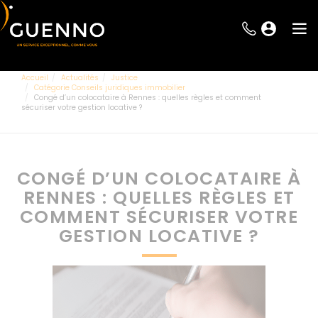
Accueil
Actualités
Justice
Catégorie Conseils juridiques immobilier
Congé d’un colocataire à Rennes : quelles règles et comment
sécuriser votre gestion locative ?
CONGÉ D’UN COLOCATAIRE À
RENNES : QUELLES RÈGLES ET
COMMENT SÉCURISER VOTRE
GESTION LOCATIVE ?