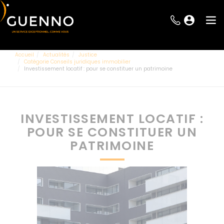
Accueil
Actualités
Justice
Catégorie Conseils juridiques immobilier
Investissement locatif : pour se constituer un patrimoine
INVESTISSEMENT LOCATIF :
POUR SE CONSTITUER UN
PATRIMOINE