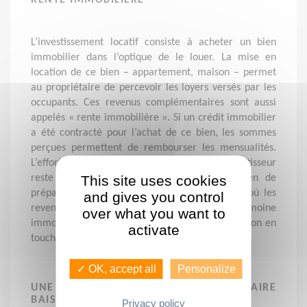
RENTE IMMOBILIÈRE
L’investissement locatif consiste à acheter un bien
immobilier dans l’optique de le louer. La mise en
location de ce bien – appartement, maison – permet
au propriétaire de percevoir les loyers versés par les
occupants. Ces revenus complémentaires sont aussi
appelés « rente immobilière ». Si un crédit immobilier
a été contracté pour l’achat de ce bien, les sommes
perçues permettent de rembourser les mensualités.
L’effort financier restant à la charge de l’investisseur
reste modéré. Il s’agit aussi d’un bon moyen de
This site uses cookies
préparer la retraite en anticipant le moment où les
and gives you control
revenus baissent fortement. Détenir un patrimoine
over what you want to
immobilier permet de compenser cette diminution en
activate
touchant ces revenus complémentaires.
✓ OK, accept all
Personalize
UNE STRATÉGIE EFFICACE POUR FAIRE
BAISSER SES IMPÔTS
Privacy policy