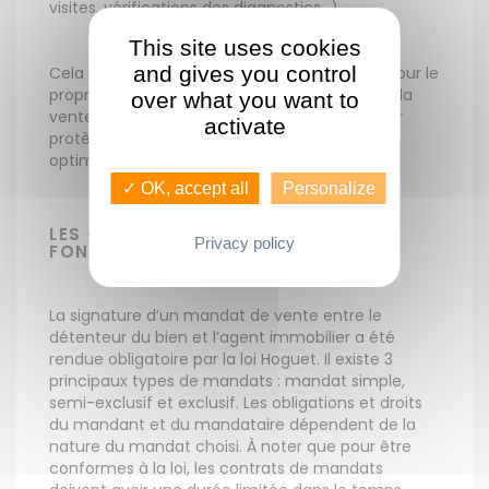
visites, vérifications des diagnostics…).
This site uses cookies
and gives you control
Cela représente un gain de temps précieux pour le
propriétaire et facilite le bon déroulement de la
over what you want to
vente. De plus, le mandat de vente immobilier
activate
protège le vendeur et lui garantit une gestion
optimale de son dossier.
✓ OK, accept all
Personalize
LES OBLIGATIONS DU VENDEUR EN
Privacy policy
FONCTION DU MANDAT CHOISI
La signature d’un mandat de vente entre le
détenteur du bien et l’agent immobilier a été
rendue obligatoire par la loi Hoguet. Il existe 3
principaux types de mandats : mandat simple,
semi-exclusif et exclusif. Les obligations et droits
du mandant et du mandataire dépendent de la
nature du mandat choisi. À noter que pour être
conformes à la loi, les contrats de mandats