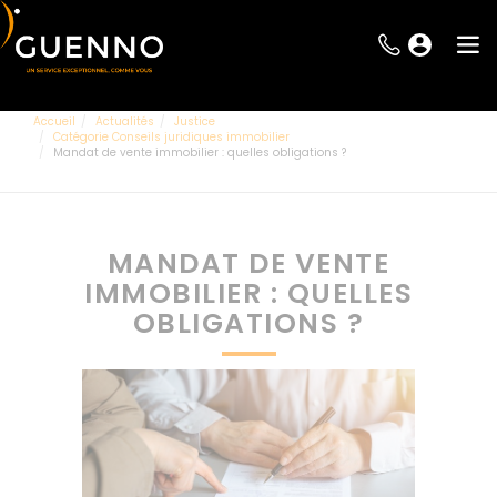
Accueil
Actualités
Justice
Catégorie Conseils juridiques immobilier
Mandat de vente immobilier : quelles obligations ?
MANDAT DE VENTE
IMMOBILIER : QUELLES
OBLIGATIONS ?