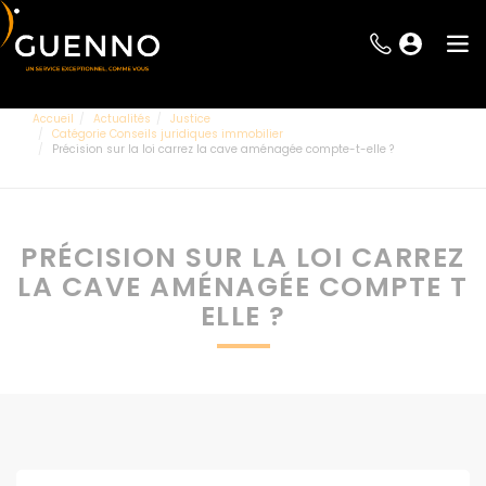
Accueil
Actualités
Justice
Catégorie Conseils juridiques immobilier
Précision sur la loi carrez la cave aménagée compte-t-elle ?
PRÉCISION SUR LA LOI CARREZ
LA CAVE AMÉNAGÉE COMPTE T
ELLE ?