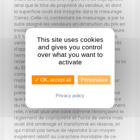
ainsi que le titre de propriété du vendeur, et dont
la superficie avait été intégrée dans le mesurage
Carrez. Celle-ci, contestant ce mesurage, a par la
suite assigné les vendeurs en diminution du prix en
invoquant une différence de superficie supérieure
à 5 % par rapport à celle stipulée dans l’acte de
This site uses cookies
vente. La Cour de cassation(1), confirmant l’arrêt
and gives you control
d’appel, a rejeté le pourvoi de l’acquéreur en ces
over what you want to
termes : « Mais attendu qu’ayant exactement
retenu que pour l’application de l’article 46 de la loi
activate
du 10 juillet 1965, il y avait lieu de prendre en
compte le bien tel qu’il se présentait
matériellement au moment de la vente, la cour
✓ OK, accept all
Personalize
d’appel, qui, procédant à la recherche
prétendument omise, a souverainement estimé
Privacy policy
que le local situé au sous-sol, annexe de la pièce
du rez-de-chaussée à laquelle il était directement
relié, n’était plus une cave comme l’énonçaient le
règlement de copropriété et l’acte de vente mais
avait été aménagé et transformé en réserve, et
qui n’était pas tenue de répondre à un moyen
inopérant relatif au caractère inondable de ce