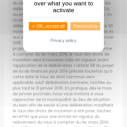
over what you want to
du deuxième mois suivant la notification pour les
délibérations notifiées au plus tard le 15 avril 2014,
activate
ou entre le 1er décembre 2014 et le 15 avril 2015. En
revanche, les modifications résultant des
délibérations notifiées entre le 16 avril 2014 et le 30
✓ OK, accept all
Personalize
novembre 2014 s’appliqueront aux actes passés et
aux conventions conclues à compter du 1er janvier
Privacy policy
2015. 2 - Mesure temporaire En l’état actuel du
projet de loi, il ne s’agit pas d’une mesure pérenne.
A compter du 1er mars 2016, le taux des droits de
mutation sera à nouveau celui en vigueur avant
l’application de la délibération. L’article 58 du projet
de loi de finances pour 2014 précise toutefois qu’à
cette date le taux de droit commun sera
applicable, sauf délibération contraire, notifiée au
plus tard le 31 janvier 2016. En pratique, dès le mois
de janvier prochain, nous vous invitons à vous
rapprocher de la municipalité du lieu de situation
du bien afin de savoir si une délibération modifiant
le taux des droits de mutation a été prise. Sachez
en effet que pour une entrée en vigueur du
relèvement du taux à compter du 1er mars 2014,