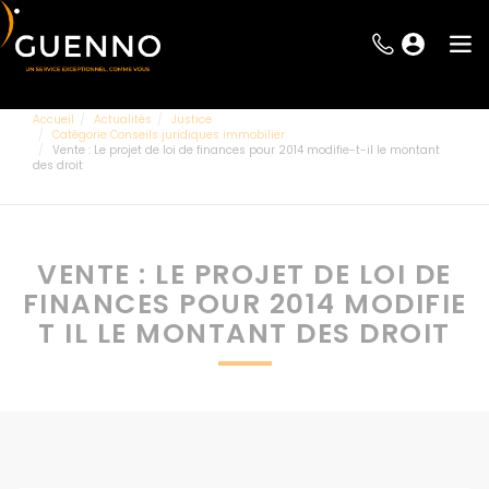
Accueil
Actualités
Justice
Catégorie Conseils juridiques immobilier
Vente : Le projet de loi de finances pour 2014 modifie-t-il le montant
des droit
VENTE : LE PROJET DE LOI DE
FINANCES POUR 2014 MODIFIE
T IL LE MONTANT DES DROIT