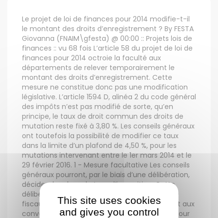
Le projet de loi de finances pour 2014 modifie-t-il
le montant des droits d’enregistrement ? By FESTA
Giovanna (FNAIM\gfesta) @ 00:00 :: Projets lois de
finances :: vu 68 fois L’article 58 du projet de loi de
finances pour 2014 octroie la faculté aux
départements de relever temporairement le
montant des droits d’enregistrement. Cette
mesure ne constitue donc pas une modification
législative. L’article 1594 D, alinéa 2 du code général
des impôts n’est pas modifié de sorte, qu’en
principe, le taux de droit commun des droits de
mutation reste fixé à 3,80 %. Les conseils généraux
ont toutefois la possibilité de modifier ce taux
dans la limite d’un plafond de 4,50 %, pour les
mutations intervenant entre le 1er mars 2014 et le
29 février 2016. 1 - Mesure facultative Les conseils
généraux pourront, par le biais d’une délibération,
décider de relever le taux d’imposition. Cette
délibération devra être notifiée aux services
This site uses cookies
fiscaux, et sera applicable aux actes passés et aux
and gives you control
conventions conclues à compter du premier jour