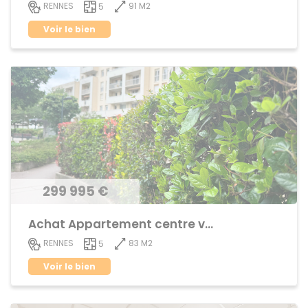
91 M2
RENNES
5
Voir le bien
299 995 €
Achat Appartement centre ville
83 M2
RENNES
5
Voir le bien