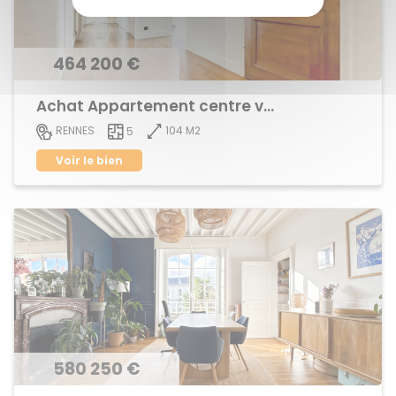
464 200 €
Achat Appartement centre ville
104 M2
RENNES
5
Voir le bien
580 250 €