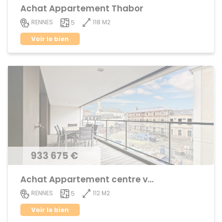
Achat Appartement Thabor
118 M2
RENNES
5
Voir le bien
933 675 €
Achat Appartement centre ville
112 M2
RENNES
5
Voir le bien