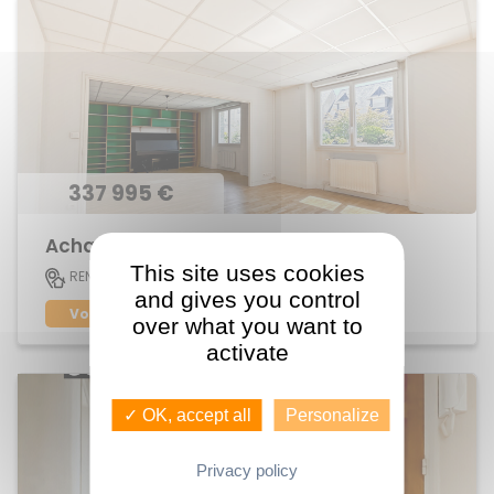
337 995 €
Achat Appartement Jeanne d'Arc
This site uses cookies
113 M2
RENNES
5
and gives you control
Voir le bien
over what you want to
activate
✓ OK, accept all
Personalize
Privacy policy