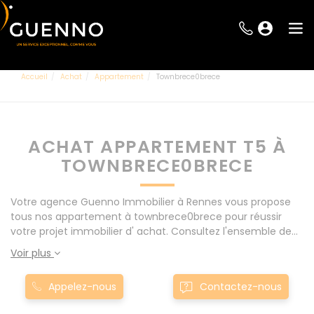
Accueil
Achat
Appartement
Townbrece0brece
ACHAT APPARTEMENT T5 À
TOWNBRECE0BRECE
Votre agence Guenno Immobilier à Rennes vous propose
tous nos appartement à townbrece0brece pour réussir
votre projet immobilier d' achat. Consultez l'ensemble de
nos offres à Rennes mais également aux alentours : Le
Voir plus
Rheu, Pacé, Montgermont... Nos appartement T5 à
townbrece0brece sont proposés au meilleur prix du
Appelez-nous
Contactez-nous
marché pour permettre au plus grand nombre de réussir
son projet immobilier. Nous mettons à votre disposition