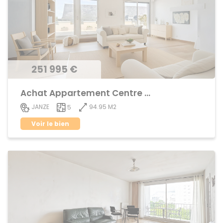
251 995 €
Achat Appartement Centre ville
94.95 M2
JANZE
5
Voir le bien