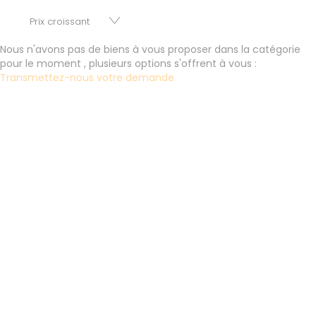
parkings, cessions de baux, fonds de commerces,
appartements, maisons, immeubles, terrains et murs.
Nous n'avons pas de biens à vous proposer dans la catégorie
pour le moment , plusieurs options s'offrent à vous :
Transmettez-nous votre demande