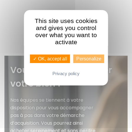
This site uses cookies
and gives you control
over what you want to
activate
✓ OK, accept all
Personalize
Vous voulez faire gérer
Privacy policy
votre bien ?
Nos équipes se tiennent à votre
disposition pour vous accompagner
pas à pas dans votre démarche
d’acquisition. Vous pourrez ainsi
acheter sereinement et sans perdre