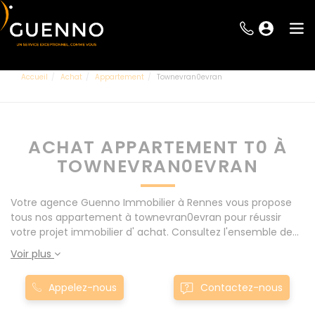
Accueil
Achat
Appartement
Townevran0evran
ACHAT APPARTEMENT T0 À
TOWNEVRAN0EVRAN
Votre agence Guenno Immobilier à Rennes vous propose
tous nos appartement à townevran0evran pour réussir
votre projet immobilier d' achat. Consultez l'ensemble de
nos offres à Rennes mais également aux alentours : Le
Voir plus
Rheu, Pacé, Montgermont... Nos appartement T0 à
townevran0evran sont proposés au meilleur prix du
Appelez-nous
Contactez-nous
marché pour permettre au plus grand nombre de réussir
son projet immobilier. Nous mettons à votre disposition