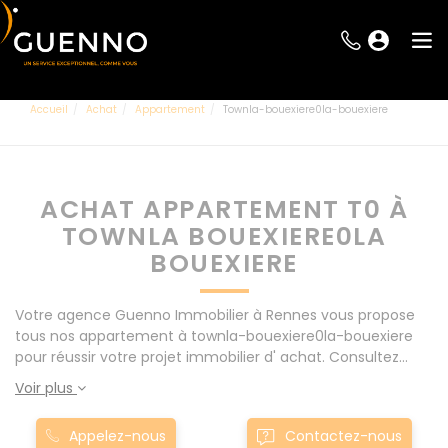
Accueil
Achat
Appartement
Townla-bouexiere0la-bouexiere
ACHAT APPARTEMENT T0 À
TOWNLA BOUEXIERE0LA
BOUEXIERE
Votre agence Guenno Immobilier à Rennes vous propose
tous nos appartement à townla-bouexiere0la-bouexiere
pour réussir votre projet immobilier d' achat. Consultez
l'ensemble de nos offres à Rennes mais également aux
Voir plus
alentours : Le Rheu, Pacé, Montgermont... Nos appartement
T0 à townla-bouexiere0la-bouexiere sont proposés au
Appelez-nous
Contactez-nous
meilleur prix du marché pour permettre au plus grand