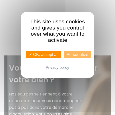
This site uses cookies
and gives you control
over what you want to
activate
✓ OK, accept all
Personalize
Vous voulez faire gérer
Privacy policy
votre bien ?
Nos équipes se tiennent à votre
disposition pour vous accompagner
pas à pas dans votre démarche
d’acquisition. Vous pourrez ainsi