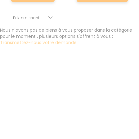
nombre de réussir son projet immobilier. Nous mettons à
votre disposition parkings, cessions de baux, fonds de
commerces, appartements, maisons, immeubles, terrains
et murs.
Nous n'avons pas de biens à vous proposer dans la catégorie
pour le moment , plusieurs options s'offrent à vous :
Transmettez-nous votre demande