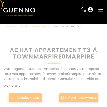
Accueil
Achat
Appartement
Townmarpire0marpire
ACHAT APPARTEMENT T3 À
TOWNMARPIRE0MARPIRE
Votre agence Guenno Immobilier à Rennes vous propose
tous nos appartement à townmarpire0marpire pour réussir
votre projet immobilier d' achat. Consultez l'ensemble de
nos offres à Rennes mais également aux alentours : Le
Voir plus
Rheu, Pacé, Montgermont... Nos appartement T3 à
townmarpire0marpire sont proposés au meilleur prix du
Appelez-nous
Contactez-nous
marché pour permettre au plus grand nombre de réussir
son projet immobilier. Nous mettons à votre disposition