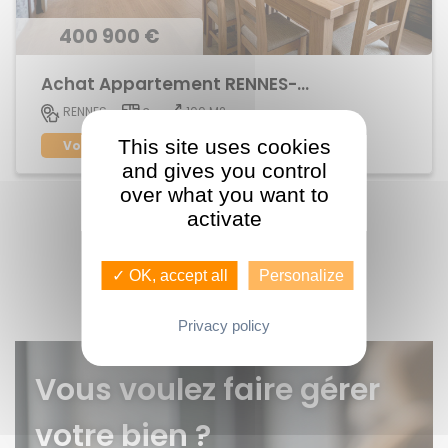
400 900 €
Achat Appartement RENNES- MABILAIS
100 M2
RENNES
3
This site uses cookies
Voir le bien
and gives you control
over what you want to
activate
‹
›
1
2
✓ OK, accept all
Personalize
Privacy policy
Vous voulez faire gérer
votre bien ?