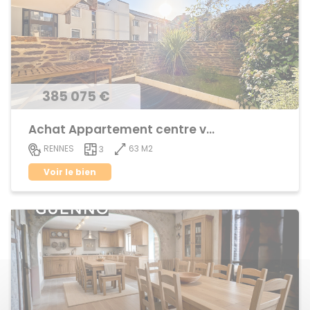
385 075 €
Achat Appartement centre ville
63 M2
RENNES
3
Voir le bien