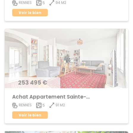
94 M2
RENNES
5
Voir le bien
253 495 €
Achat Appartement Sainte-Thérèse
91 M2
RENNES
5
Voir le bien