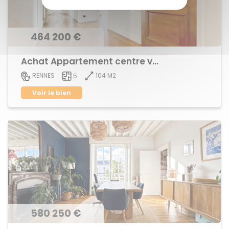
464 200 €
Achat Appartement centre ville
104 M2
RENNES
5
Voir le bien
580 250 €