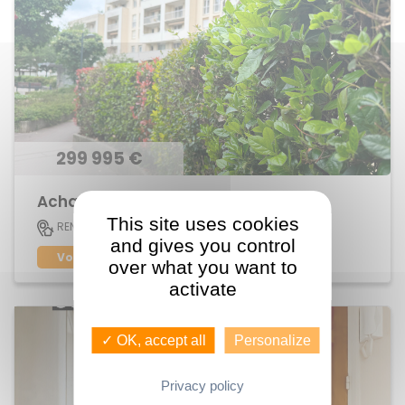
299 995 €
Achat Appartement centre ville
This site uses cookies
83 M2
RENNES
5
and gives you control
Voir le bien
over what you want to
activate
✓ OK, accept all
Personalize
Privacy policy