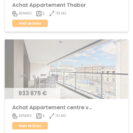
Achat Appartement Thabor
118 M2
RENNES
5
Voir le bien
933 675 €
Achat Appartement centre ville
112 M2
RENNES
5
Voir le bien