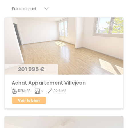
parkings, cessions de baux, fonds de commerces,
appartements, maisons, immeubles, terrains et murs.
201 995 €
Achat Appartement Villejean
92.3 M2
RENNES
5
Voir le bien