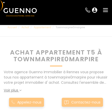
Accueil
Achat
Appartement
Townmarpire0marpire
ACHAT APPARTEMENT T5 À
TOWNMARPIRE0MARPIRE
Votre agence Guenno Immobilier à Rennes vous propose
tous nos appartement à townmarpire0marpire pour réussir
votre projet immobilier d' achat. Consultez l'ensemble de
nos offres à Rennes mais également aux alentours : Le
Voir plus
Rheu, Pacé, Montgermont... Nos appartement T5 à
townmarpire0marpire sont proposés au meilleur prix du
Appelez-nous
Contactez-nous
marché pour permettre au plus grand nombre de réussir
son projet immobilier. Nous mettons à votre disposition