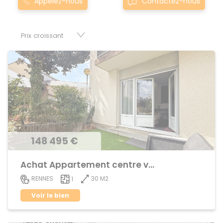
Appelez-nous
Contactez-nous
meu0montfort-sur-meu sont proposés au meilleur prix du
marché pour permettre au plus grand nombre de réussir
son projet immobilier. Nous mettons à votre disposition
parkings, cessions de baux, fonds de commerces,
appartements, maisons, immeubles, terrains et murs.
148 495 €
Achat Appartement centre ville
30 M2
RENNES
1
Voir le bien