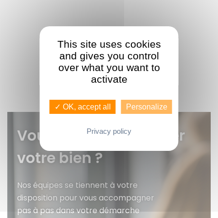
This site uses cookies
and gives you control
over what you want to
activate
✓ OK, accept all
Personalize
Vous voulez faire gérer
Privacy policy
votre bien ?
Nos équipes se tiennent à votre
disposition pour vous accompagner
pas à pas dans votre démarche