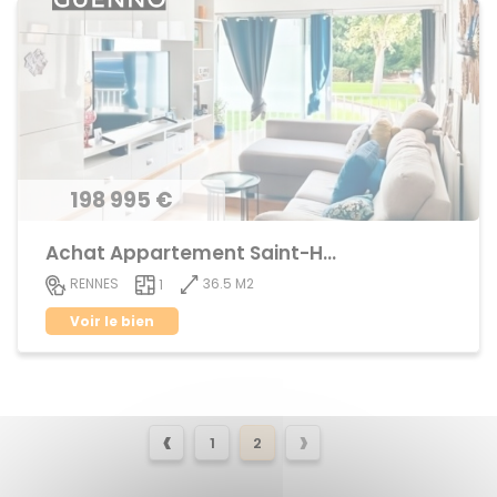
198 995 €
Achat Appartement Saint-Helier
36.5 M2
RENNES
1
Voir le bien
‹
›
1
2