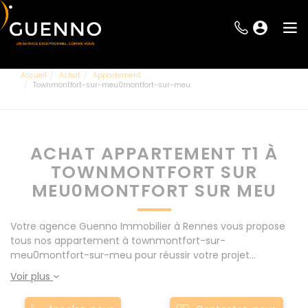
Accueil
Achat
Appartement
Townmontfort-sur-meu0montfort-sur-meu
ACHAT APPARTEMENT T1 À
TOWNMONTFORT SUR
MEU0MONTFORT SUR MEU
Votre agence Guenno Immobilier à Rennes vous propose
tous nos appartement à townmontfort-sur-
meu0montfort-sur-meu pour réussir votre projet
immobilier d' achat. Consultez l'ensemble de nos offres à
Voir plus
Rennes mais également aux alentours : Le Rheu, Pacé,
Montgermont... Nos appartement T1 à townmontfort-sur-