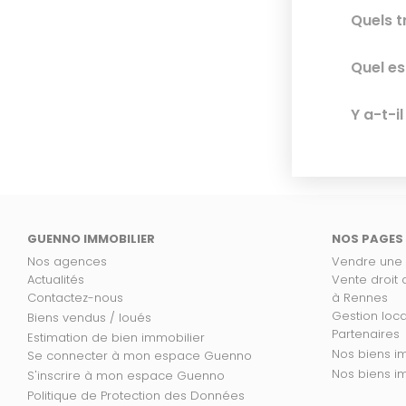
Quels t
Quel es
Y a-t-i
GUENNO IMMOBILIER
NOS PAGES
Nos agences
Vendre une
Actualités
Vente droit
Contactez-nous
à Rennes
Gestion loc
Biens vendus / loués
Partenaires
Estimation de bien immobilier
No
Se connecter à mon espace Guenno
Nos
S'inscrire à mon espace Guenno
Politique de Protection des Données