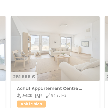
251 995 €
Achat Appartement Centre ville
94.95 M2
JANZE
5
Voir le bien