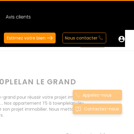
Avis clients
Estimez votre bien
Nous contacter
0PLELAN LE GRAND
Appelez-nous
rand pour réussir votre projet immobilier d'
... Nos appartement T5 à townplelan-le-
Contactez-nous
 son projet immobilier. Nous mettons à votre
s.