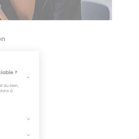
en
iable ?
at du bien,
idons à