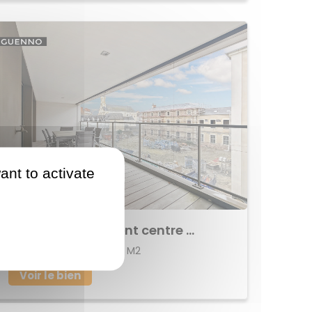
ant to activate
933 675 €
Achat Appartement centre ville
112 M2
RENNES
5
Voir le bien