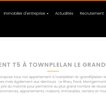
Immobilier d'entreprise
Actualités
Recrutement
-grand0plelan-le-grand
nombre de pièces
NT T5 À TOWNPLELAN LE GRAND
opose tous nos appartement à townplelan-le-grand0plelan-le-g
nes mais également aux alentours : Le Rheu, Pacé, Montgermont
 prix du marché pour permettre au plus grand nombre de réussir
e commerces, appartements, maisons, immeubles, terrains et mur