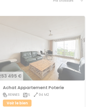
253 495 €
Achat Appartement Poterie
94 M2
RENNES
5
Voir le bien