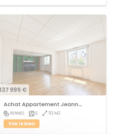
337 995 €
Achat Appartement Jeanne d'Arc
113 M2
RENNES
5
Voir le bien