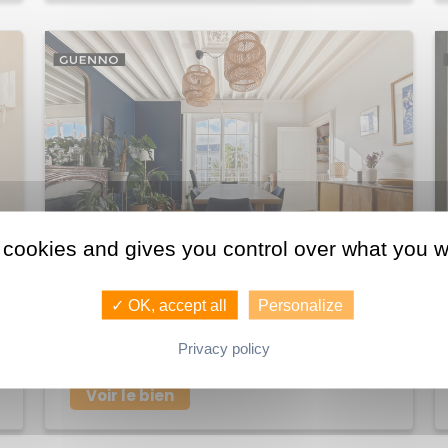
 cookies and gives you control over what you w
580 250 €
✓ OK, accept all
Personalize
Achat Appartement Thabor
Privacy policy
118 M2
RENNES
5
Voir le bien