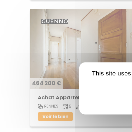
This site uses
464 200 €
Achat Appartement centre ville
104 M2
RENNES
5
Voir le bien