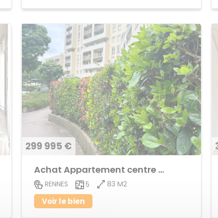
299 995 €
Achat Appartement centre ville
83 M2
RENNES
5
Voir le bien