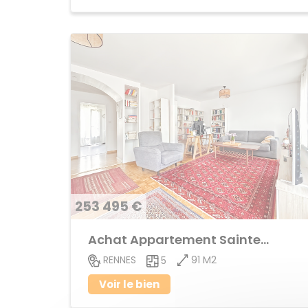
253 495 €
Achat Appartement Sainte-Thérèse
91 M2
RENNES
5
Voir le bien