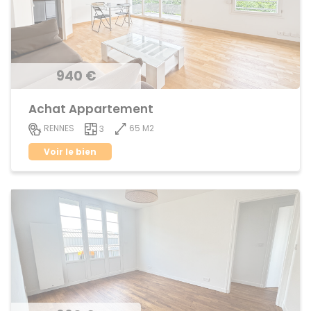
940 €
Achat Appartement
65 M2
RENNES
3
Voir le bien