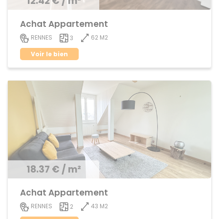
12.42 € / m²
Achat Appartement
62 M2
RENNES
3
Voir le bien
18.37 € / m²
Achat Appartement
43 M2
RENNES
2