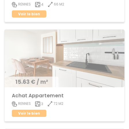
66 M2
RENNES
4
Voir le bien
15.63 € / m²
Achat Appartement
72 M2
RENNES
3
Voir le bien