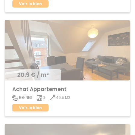
Voir le bien
20.9 € / m²
Achat Appartement
46.5 M2
RENNES
3
Voir le bien