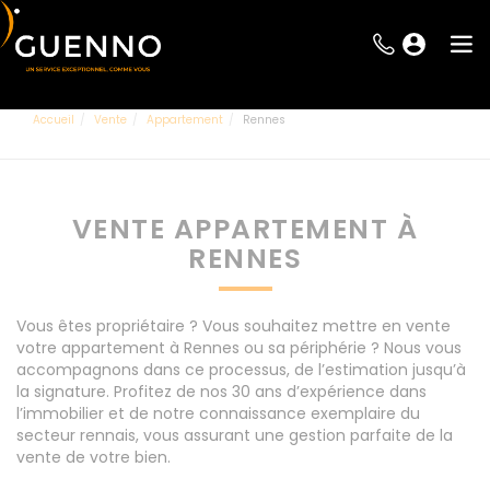
Accueil
Vente
Appartement
Rennes
VENTE APPARTEMENT À
RENNES
Vous êtes propriétaire ? Vous souhaitez mettre en vente
votre appartement à Rennes ou sa périphérie ? Nous vous
accompagnons dans ce processus, de l’estimation jusqu’à
la signature. Profitez de nos 30 ans d’expérience dans
l’immobilier et de notre connaissance exemplaire du
secteur rennais, vous assurant une gestion parfaite de la
vente de votre bien.