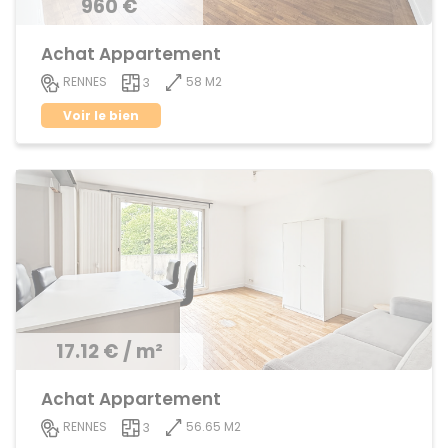
960 €
Achat Appartement
58 M2
RENNES
3
Voir le bien
17.12 € / m²
Achat Appartement
56.65 M2
RENNES
3