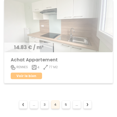
14.83 € / m²
Achat Appartement
77 M2
RENNES
4
Voir le bien
‹
›
...
3
4
5
...