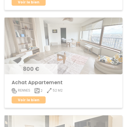
Voir le bien
800 €
Achat Appartement
52 M2
RENNES
2
Voir le bien