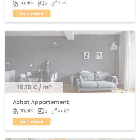
71 M2
RENNES
3
Voir le bien
19.16 € / m²
Achat Appartement
44 M2
RENNES
2
Voir le bien