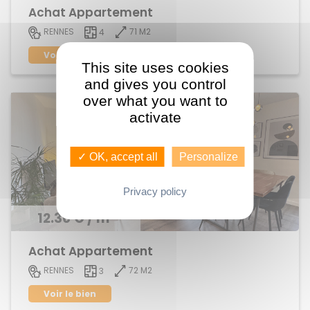
Achat Appartement
71 M2
RENNES
4
Voir le bien
This site uses cookies
and gives you control
over what you want to
activate
✓ OK, accept all
Personalize
Privacy policy
12.36 € / m²
Achat Appartement
72 M2
RENNES
3
Voir le bien