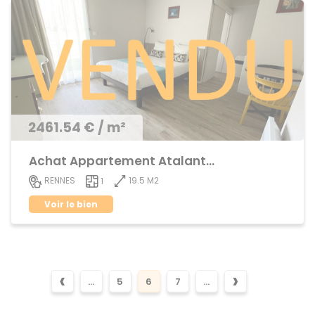
2461.54 € / m²
Achat Appartement Atalante Champeaux
19.5 M2
RENNES
1
Voir le bien
‹
›
...
5
6
7
...