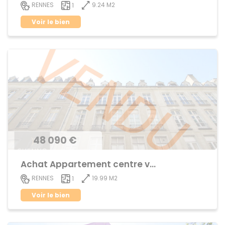
9.24 M2
RENNES
1
Voir le bien
48 090 €
Achat Appartement centre ville
19.99 M2
RENNES
1
Voir le bien