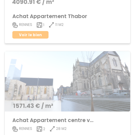
4090.91 € / m²
Achat Appartement Thabor
11 M2
RENNES
1
Voir le bien
1571.43 € / m²
Achat Appartement centre ville
28 M2
RENNES
2