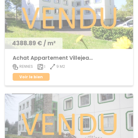
4388.89 € / m²
Achat Appartement Villejean / Kennedy
9 M2
RENNES
1
Voir le bien