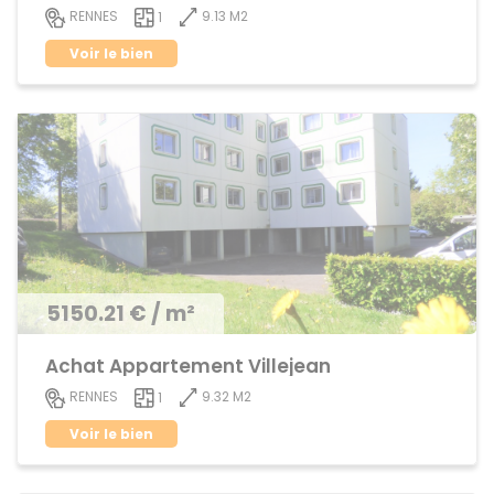
9.13 M2
RENNES
1
Voir le bien
5150.21 € / m²
Achat Appartement Villejean
9.32 M2
RENNES
1
Voir le bien