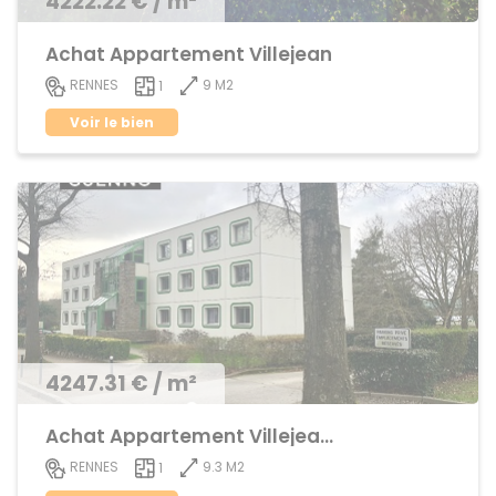
4222.22 € / m²
Achat Appartement Villejean
9 M2
RENNES
1
Voir le bien
4247.31 € / m²
Achat Appartement Villejean / Kennedy
9.3 M2
RENNES
1