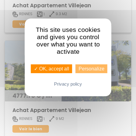
Achat Appartement Villejean
9.3 M2
RENNES
1
Voir le bien
This site uses cookies
and gives you control
over what you want to
activate
✓ OK, accept all
Personalize
Privacy policy
4777.78 € / m²
Achat Appartement Villejean
9 M2
RENNES
1
Voir le bien