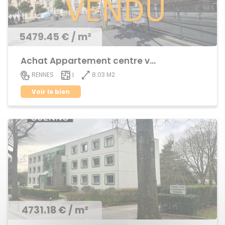
5479.45 € / m²
Achat Appartement centre ville
8.03 M2
RENNES
1
Voir le bien
4731.18 € / m²