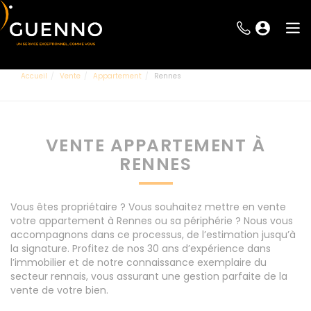
Accueil
Vente
Appartement
Rennes
VENTE APPARTEMENT À
RENNES
Vous êtes propriétaire ? Vous souhaitez mettre en vente
votre appartement à Rennes ou sa périphérie ? Nous vous
accompagnons dans ce processus, de l’estimation jusqu’à
la signature. Profitez de nos 30 ans d’expérience dans
l’immobilier et de notre connaissance exemplaire du
secteur rennais, vous assurant une gestion parfaite de la
vente de votre bien.