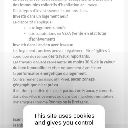
des immeubles collectifs d’habitation
en France.
Deux types d’investissement sont possibles.
Investir dans un logement neuf
Le dispositif s’applique :
aux
logements neufs
aux acquisitions en
VEFA (vente en état futur
d’achèvement)
Investir dans l’ancien avec travaux
Les logements anciens peuvent également être éligibles à
condition de réaliser
des travaux importants
.
Les travaux doivent représenter
au moins 30 % de la valeur
du bien immobilier
et viser notamment à améliorer
la
performance énergétique du logement
.
Contrairement au dispositif Pinel,
aucun zonage
géographique n’est prévu
.
Il est donc possible d’investir
partout en France
, y compris
dans des villes moyennes ou dans des marchés immobiliers
dynamiques comme
Rennes ou la Bretagne
.
This site uses cookies
Exemple d’investissement locatif avec le dispositif
and gives you control
Jeanbrun