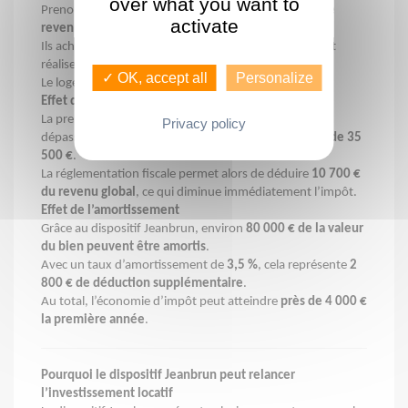
over what you want to
Prenons l’exemple d’un couple percevant
70 000 € de
activate
revenus annuels
.
Ils achètent un appartement ancien pour
100 000 €
et
réalisent
40 000 € de travaux de rénovation
.
✓ OK, accept all
Personalize
Le logement est ensuite loué
7 800 € par an
.
Effet du déficit foncier
La première année, les charges liées à l’investissement
Privacy policy
dépassent les loyers, ce qui génère un
déficit foncier de 35
500 €
.
La réglementation fiscale permet alors de déduire
10 700 €
du revenu global
, ce qui diminue immédiatement l’impôt.
Effet de l’amortissement
Grâce au dispositif Jeanbrun, environ
80 000 € de la valeur
du bien peuvent être amortis
.
Avec un taux d’amortissement de
3,5 %
, cela représente
2
800 € de déduction supplémentaire
.
Au total, l’économie d’impôt peut atteindre
près de 4 000 €
la première année
.
Pourquoi le dispositif Jeanbrun peut relancer
l’investissement locatif