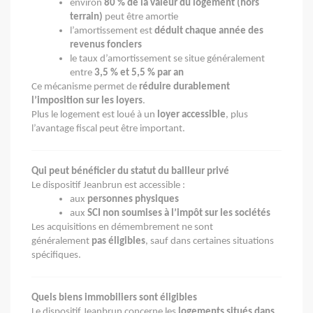
environ
80 % de la valeur du logement (hors
terrain)
peut être amortie
l’amortissement est
déduit chaque année des
revenus fonciers
le taux d’amortissement se situe généralement
entre
3,5 % et 5,5 % par an
Ce mécanisme permet de
réduire durablement
l’imposition sur les loyers
.
Plus le logement est loué à un
loyer accessible
, plus
l’avantage fiscal peut être important.
Qui peut bénéficier du statut du bailleur privé
Le dispositif Jeanbrun est accessible :
aux
personnes physiques
aux
SCI non soumises à l’impôt sur les sociétés
Les acquisitions en démembrement ne sont
généralement
pas éligibles
, sauf dans certaines situations
spécifiques.
Quels biens immobiliers sont éligibles
Le dispositif Jeanbrun concerne les
logements situés dans