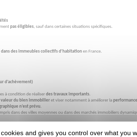
iétés
lement
pas éligibles
, sauf dans certaines situations spécifiques.
 dans des immeubles collectifs d’habitation
en France.
tur d’achèvement)
es à condition de réaliser
des travaux importants
.
 valeur du bien immobilier
et viser notamment à améliorer la
performance
raphique n’est prévu
.
compris dans des villes moyennes ou dans des marchés immobiliers dynam
f Jeanbrun
 cookies and gives you control over what you w