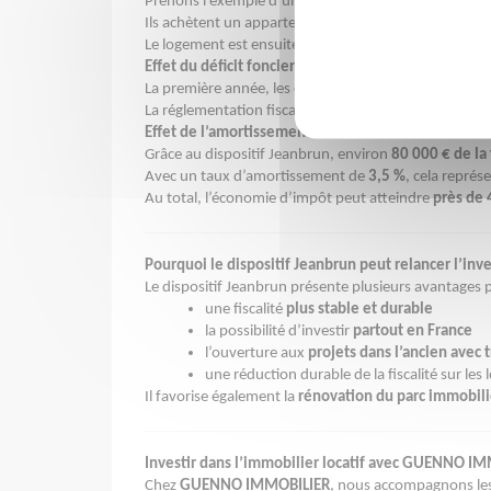
Prenons l’exemple d’un couple percevant
70 000 € d
Ils achètent un appartement ancien pour
100 000 €
e
Le logement est ensuite loué
7 800 € par an
.
Effet du déficit foncier
La première année, les charges liées à l’investisseme
La réglementation fiscale permet alors de déduire
10
Effet de l’amortissement
Grâce au dispositif Jeanbrun, environ
80 000 € de la
Avec un taux d’amortissement de
3,5 %
, cela représ
Au total, l’économie d’impôt peut atteindre
près de 
Pourquoi le dispositif Jeanbrun peut relancer l’inv
Le dispositif Jeanbrun présente plusieurs avantages p
une fiscalité
plus stable et durable
la possibilité d’investir
partout en France
l’ouverture aux
projets dans l’ancien avec 
une réduction durable de la fiscalité sur les 
Il favorise également la
rénovation du parc immobili
Investir dans l’immobilier locatif avec GUENNO I
Chez
GUENNO IMMOBILIER
, nous accompagnons les 