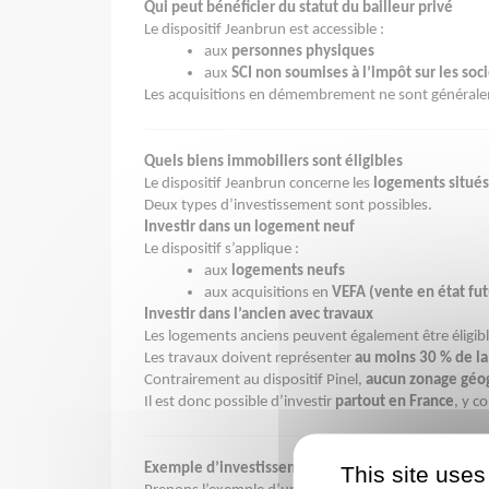
Qui peut bénéficier du statut du bailleur privé
Le dispositif Jeanbrun est accessible :
aux
personnes physiques
aux
SCI non soumises à l’impôt sur les soc
Les acquisitions en démembrement ne sont généra
Quels biens immobiliers sont éligibles
Le dispositif Jeanbrun concerne les
logements situés
Deux types d’investissement sont possibles.
Investir dans un logement neuf
Le dispositif s’applique :
aux
logements neufs
aux acquisitions en
VEFA (vente en état fu
Investir dans l’ancien avec travaux
Les logements anciens peuvent également être éligibl
Les travaux doivent représenter
au moins 30 % de la
Contrairement au dispositif Pinel,
aucun zonage géog
Il est donc possible d’investir
partout en France
, y 
Exemple d’investissement locatif avec le dispositi
This site uses