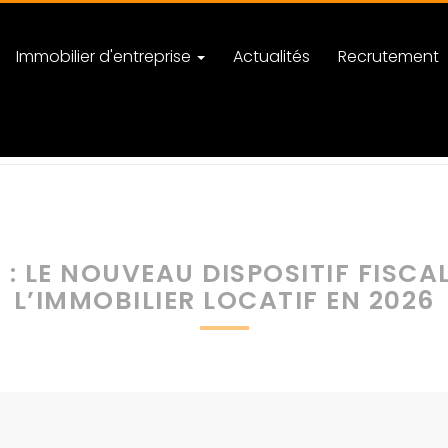
Immobilier d'entreprise
Actualités
Recrutement
ère
Dispositif Jeanbrun : le nouveau dispositif fiscal pour investir dan
 : LE NOUVEAU DISPOSITIF FISCA
L’IMMOBILIER LOCATIF EN 2026