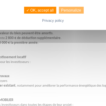
e revenus annuels
.
t réalisent
40 000 € de travaux de rénovation
.
✓ OK, accept all
Personalize
nt dépassent les loyers, ce qui génère un
déficit foncier de 35 500 €
.
Privacy policy
 700 € du revenu global
, ce qui diminue immédiatement l’impôt.
 valeur du bien peuvent être amortis
.
ente
2 800 € de déduction supplémentaire
.
4 000 € la première année
.
estissement locatif
our les investisseurs :
travaux
loyers
er existant
, notamment pour améliorer la performance énergétique des lo
MMOBILIER
investisseurs dans toutes les étapes de leur projet :