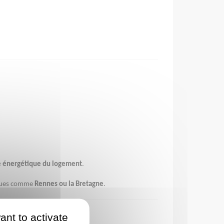
 énergétique du logement
.
iques comme
Rennes ou la Bretagne
.
ant to activate