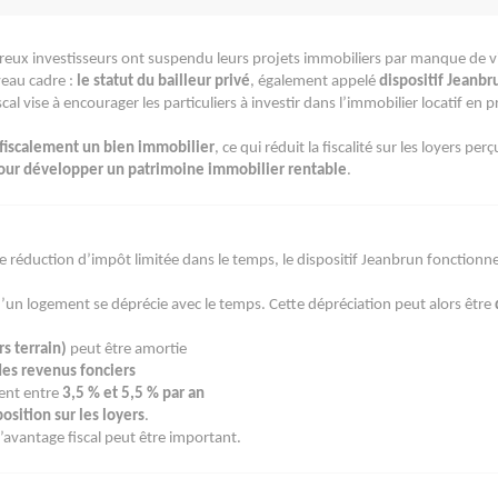
reux investisseurs ont suspendu leurs projets immobiliers par manque de visib
veau cadre :
le statut du bailleur privé
, également appelé
dispositif Jeanbr
cal vise à encourager les particuliers à investir dans l’immobilier locatif en 
 fiscalement un bien immobilier
, ce qui réduit la fiscalité sur les loyers perç
our développer un patrimoine immobilier rentable
.
ne réduction d’impôt limitée dans le temps, le dispositif Jeanbrun fonctionn
d’un logement se déprécie avec le temps. Cette dépréciation peut alors être
s terrain)
peut être amortie
es revenus fonciers
ment entre
3,5 % et 5,5 % par an
sition sur les loyers
.
 l’avantage fiscal peut être important.