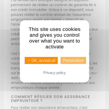
L’amendement Bourquin désigne un dispositif
permettant de résilier un contrat de garantie lié à
son crédit immobilier. Grâce à ce dispositif, vous
pouvez résilier le contrat annuel de l’assurance
emprunteur avant son terme. L’objectif de
l’amendement est de permettre aux
This site uses cookies
consommateurs de mieux négocier le coût de leur
crédit et de celui de l’assurance emprunteur. Il
and gives you control
permet ainsi plus de liberté aux emprunteurs et
over what you want to
entraîne des économies financières.
activate
Cet amendement est lié à la durée initiale des
contrats, jugée trop longue. C’est une bonne
✓ OK, accept all
Personalize
nouvelle pour les emprunteurs car initialement, les
banques possédaient 90 % des parts de marché
Privacy policy
sur le secteur en pratiquant des marges allant au-
delà des 50 %. Ainsi, cet amendement redonne
environ 3 milliards d’euros de pouvoir d’achat aux
emprunteurs chaque année.
COMMENT RÉSILIER SON ASSURANCE
EMPRUNTEUR ?
Pour résilier son assurance emprunteur, c’est