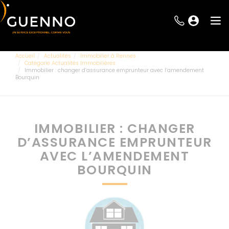
Accueil
Actualités
Immobilier à Rennes
Catégorie Actualités Immobilières
Immobilier : changer d’assurance emprunteur avec l’amendement
Bourquin
IMMOBILIER : CHANGER
D’ASSURANCE EMPRUNTEUR
AVEC L’AMENDEMENT
BOURQUIN