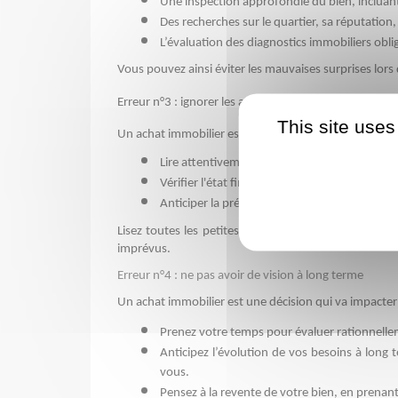
Une inspection approfondie du bien, incluant l'
Des recherches sur le quartier, sa réputation
L’évaluation des diagnostics immobiliers obl
Vous pouvez ainsi éviter les mauvaises surprises lors d
Erreur n°3 : ignorer les aspects juridiques et administ
This site uses
Un achat immobilier est un acte important aux yeux d
Lire attentivement les documents légaux, com
Vérifier l'état financier de la copropriété, c
Anticiper la préparation des documents indis
Lisez toutes les petites lignes et les différentes cl
imprévus.
Erreur n°4 : ne pas avoir de vision à long terme
Un achat immobilier est une décision qui va impacter 
Prenez votre temps pour évaluer rationnelle
Anticipez l’évolution de vos besoins à long
vous.
Pensez à la revente de votre bien, en prenant