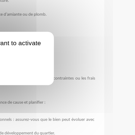
ture. 
nce d’amiante ou de plomb.
ant to activate
ut donc veiller à :
nanciers. 
C’est la clé pour éviter les contraintes ou les frais 
ce de cause et planifier : 
nnels : assurez-vous que le bien peut évoluer avec 
 de développement du quartier.  