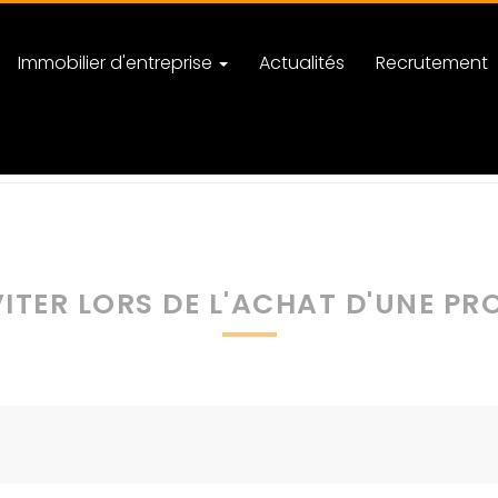
Immobilier d'entreprise
Actualités
Recrutement
gorie Actualités Immobilières
Les erreurs à éviter lors de l'achat d'un
VITER LORS DE L'ACHAT D'UNE PR