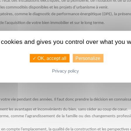
état des installations électriques, de la plomberie, de l'isolation et de la toi
, les commodités disponibles et les projets d’urbanisme à venir.
igatoires, comme le diagnostic de performance énergétique (DPE), la prése
e l’acquisition de votre bien immobilier et sur le long terme. 
ratifs
 cookies and gives you control over what you w
e la loi, qui exige également de nombreuses démarches administratives. Il fa
me le compromis de vente ou l'acte définitif.
✓ OK, accept all
Personalize
onsulter les procès-verbaux des assemblées générales et les comptes rendus fi
pensables à l’achat immobilier.
Privacy policy
auses présentes dans le compromis de vente ou les règlements de copropriété. 
votre vie pendant des années. Il faut donc prendre la décision en connaissan
ment les avantages et inconvénients du bien, sans céder au coup de cœur. 
 terme, comme l’agrandissement de la famille ou des changements professio
 en compte l’emplacement, la qualité de la construction et les perspectives