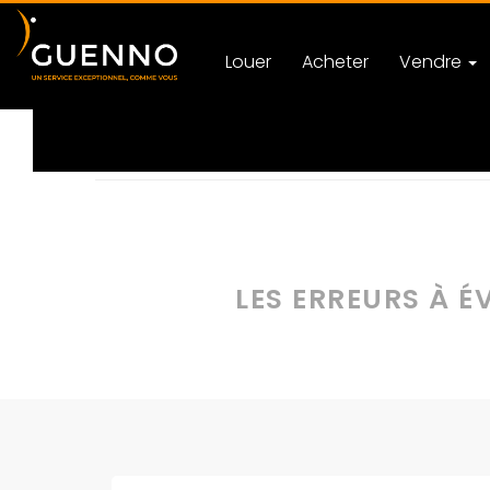
Louer
Acheter
Vendre
Accueil
Actualités
Immobilier à Rennes
Caté
LES ERREURS À É