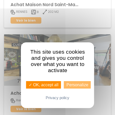
Achat Maison Nord Saint-Martin
202 M2
RENNES
8
Voir le bien
This site uses cookies
and gives you control
over what you want to
activate
712 125 €
✓ OK, accept all
Personalize
Achat Maison Sainte-Thérèse
Privacy policy
102 M2
Rennes
6
Voir le bien