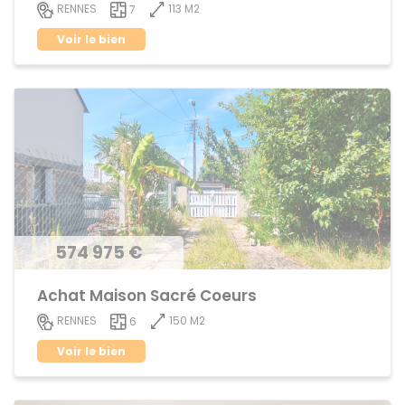
113 M2
RENNES
7
Voir le bien
574 975 €
Achat Maison Sacré Coeurs
150 M2
RENNES
6
Voir le bien