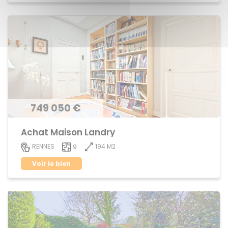
749 050 €
Achat Maison Landry
194 M2
RENNES
9
Voir le bien