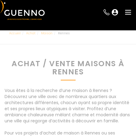
Accueil
Achat
Maison
Rennes
ACHAT / VENTE MAISONS À
RENNES
Vous êtes à la recherche d’une maison à Rennes ?
Découvrez une ville avec de nombreux quartiers aux
architectures différentes, chacun ayant sa propre identité
et ses propres lieux atypiques à visiter. Profitez d’une
ambiance chaleureuse mêlant charme et modernité dans
une ville qui regorge d’activités à découvrir en famille.
Pour vos projets d’achat de maison à Rennes ou ses