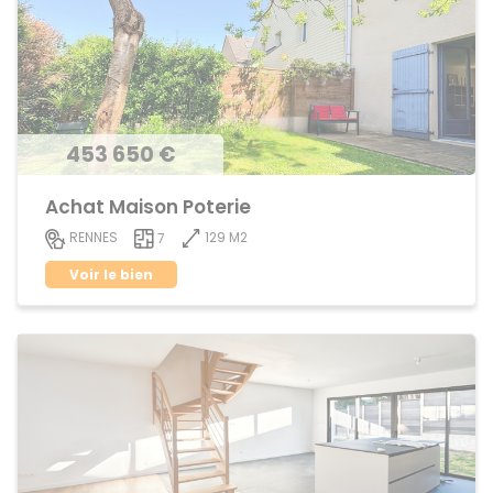
453 650 €
Achat Maison Poterie
129 M2
RENNES
7
Voir le bien